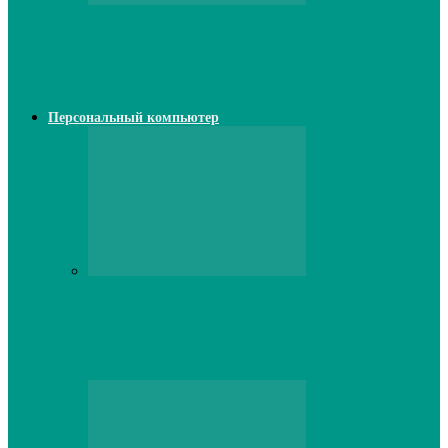
Web
Классические сервера Minecraft:
преимущества и особенности выбора
Персональный компьютер
Персональный компьютер
Lenovo серверы: инновации и
производительность в каждой модели