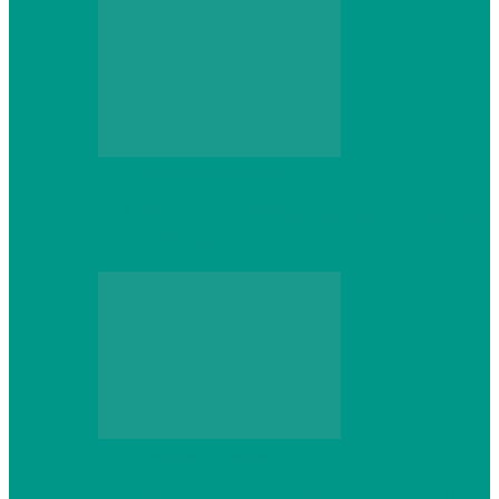
Персональный компьютер
CNPS13X CPU Cooler: когда размер не
имеет значения
Персональный компьютер
Проверка грамматики и пунктуации