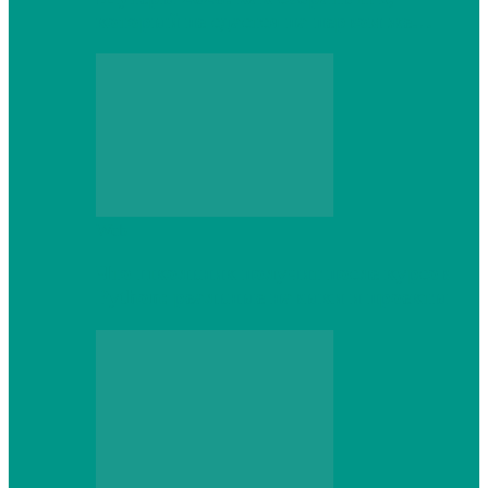
который не сдастся на первом же…
Web
Что школьник получит после курсов
Python: реальные навыки и проекты