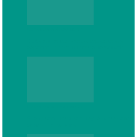
Персональный компьютер
Выбор игровой клавиатуры: на что
обратить внимание перед покупкой
Персональный компьютер
Что делать, если ваш ноутбук сломался:
советы по ремонту