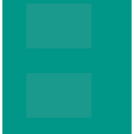
Web
Gracex отзывы: счета Standard и VIP
Web
Шутеры 2026: как собрать ПК,