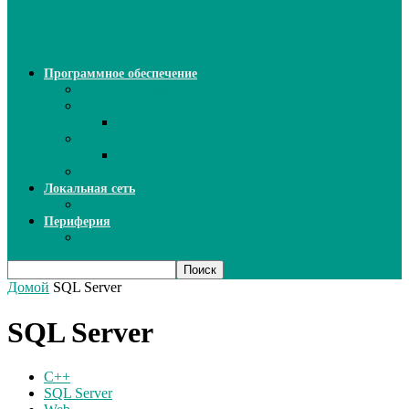
ИИ: новый инструмент для
безошибочного письма
Программное обеспечение
Ключи активации программ
Прикладное ПО
Excel
Системное ПО
SQL Server
Язык C++
Локальная сеть
ВОЛП
Периферия
Сканеры
Домой
SQL Server
SQL Server
C++
SQL Server