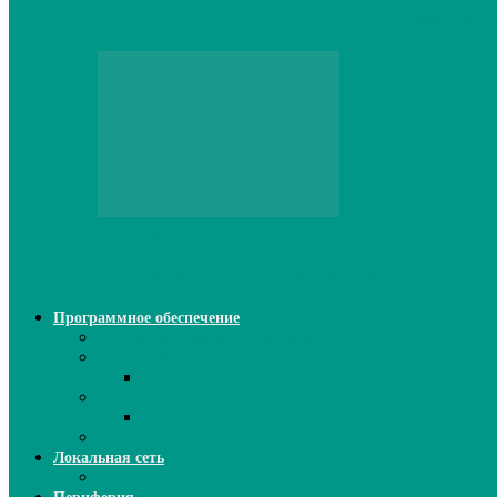
CNPS13X CPU Cooler: когда размер не и
Персональный компьютер
Проверка грамматики и пунктуации ИИ:
Программное обеспечение
Ключи активации программ
Прикладное ПО
Excel
Системное ПО
SQL Server
Язык C++
Локальная сеть
ВОЛП