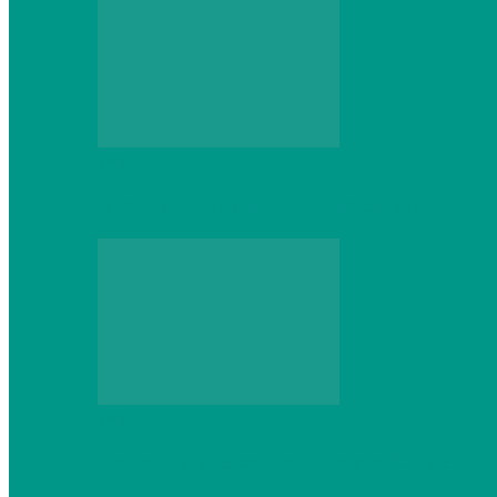
Web
Что школьник получит после курсов Py
Web
Классические сервера Minecraft: преиму