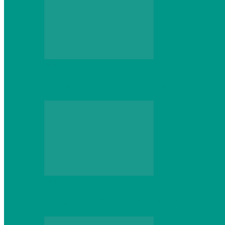
Web
Gracex отзывы: счета Standard и VIP
Web
Шутеры 2026: как собрать ПК, который 