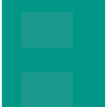
который не сдастся на первом же…
Web
Что школьник получит после курсов
Python: реальные навыки и проекты