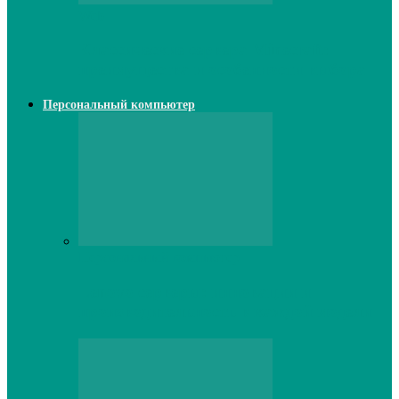
Web
Классические сервера Minecraft:
преимущества и особенности выбора
Персональный компьютер
Персональный компьютер
Lenovo серверы: инновации и
производительность в каждой модели