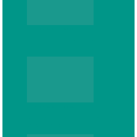
Персональный компьютер
Выбор игровой клавиатуры: на что
обратить внимание перед покупкой
Персональный компьютер
Что делать, если ваш ноутбук сломался:
советы по ремонту