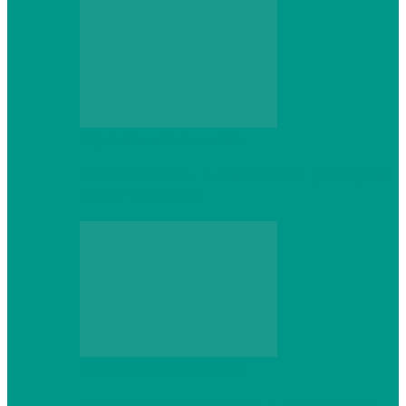
Персональный компьютер
CNPS13X CPU Cooler: когда размер не
имеет значения
Персональный компьютер
Проверка грамматики и пунктуации