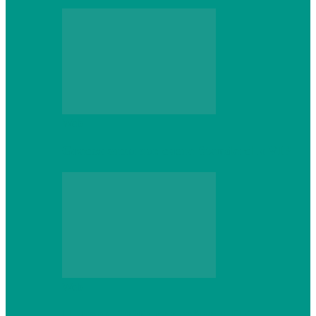
Web
Gracex отзывы: счета Standard и VIP
Web
Шутеры 2026: как собрать ПК,