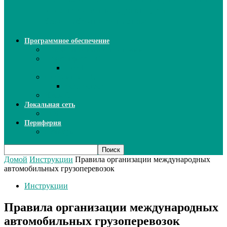
ИИ: новый инструмент для
безошибочного письма
Программное обеспечение
Ключи активации программ
Прикладное ПО
Excel
Системное ПО
SQL Server
Язык C++
Локальная сеть
ВОЛП
Периферия
Сканеры
Домой
Инструкции
Правила организации международных
автомобильных грузоперевозок
Инструкции
Правила организации международных
автомобильных грузоперевозок