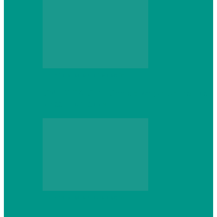
Персональный компьютер
CNPS13X CPU Cooler: когда размер не
имеет значения
Персональный компьютер
Проверка грамматики и пунктуации