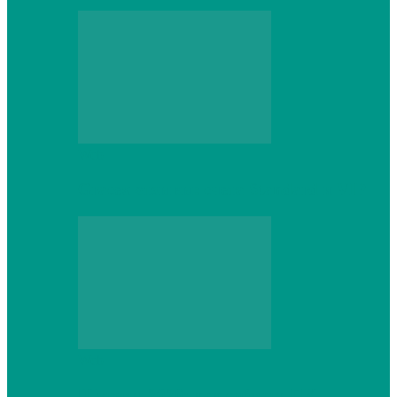
Web
Gracex отзывы: счета Standard и VIP
Web
Шутеры 2026: как собрать ПК,