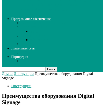
ИИ: новый инструмент для
безошибочного письма
Программное обеспечение
Ключи активации программ
Прикладное ПО
Excel
Системное ПО
SQL Server
Язык C++
Локальная сеть
ВОЛП
Периферия
Сканеры
Домой
Инструкции
Преимущества оборудования Digital
Signage
Инструкции
Преимущества оборудования Digital
Signage