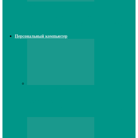
Web
Классические сервера Minecraft:
преимущества и особенности выбора
Персональный компьютер
Персональный компьютер
Lenovo серверы: инновации и
производительность в каждой модели