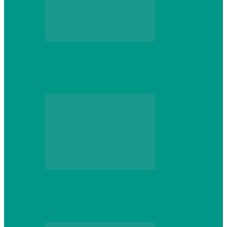
Персональный компьютер
Выбор игровой клавиатуры: на что
обратить внимание перед покупкой
Персональный компьютер
Что делать, если ваш ноутбук сломался:
советы по ремонту