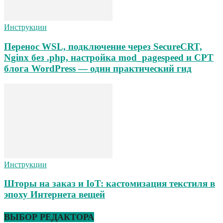
Инструкции
Перенос WSL, подключение через SecureCRT,
Nginx без .php, настройка mod_pagespeed и CPT
блога WordPress — один практический гид
Инструкции
Шторы на заказ и IoT: кастомизация текстиля в
эпоху Интернета вещей
ВЫБОР РЕДАКТОРА