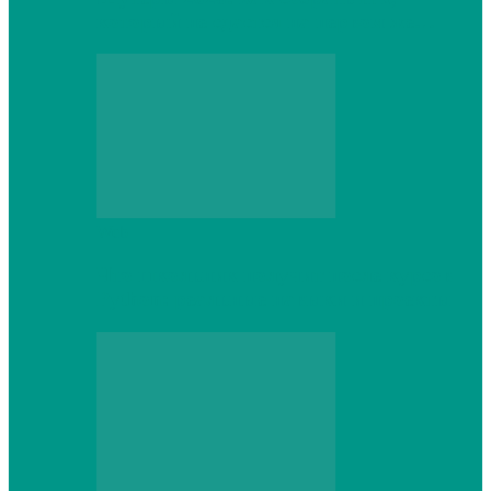
который не сдастся на первом же…
Web
Что школьник получит после курсов
Python: реальные навыки и проекты