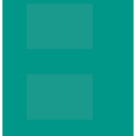
Web
Gracex отзывы: счета Standard и VIP
Web
Шутеры 2026: как собрать ПК,