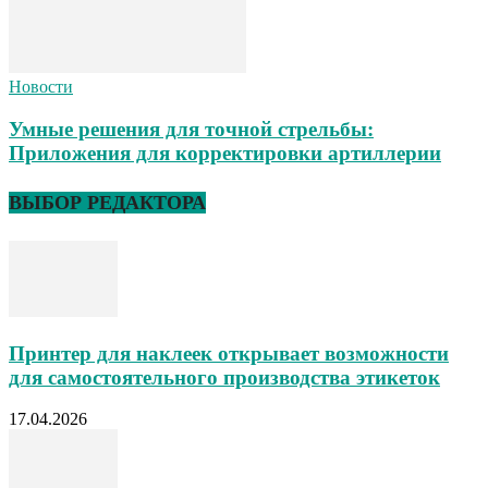
Новости
Умные решения для точной стрельбы:
Приложения для корректировки артиллерии
ВЫБОР РЕДАКТОРА
Принтер для наклеек открывает возможности
для самостоятельного производства этикеток
17.04.2026