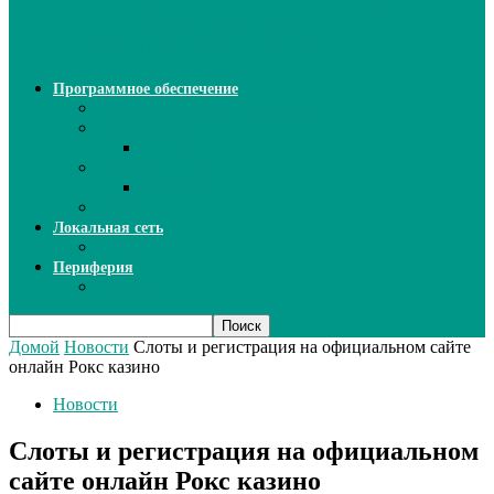
ИИ: новый инструмент для
безошибочного письма
Программное обеспечение
Ключи активации программ
Прикладное ПО
Excel
Системное ПО
SQL Server
Язык C++
Локальная сеть
ВОЛП
Периферия
Сканеры
Домой
Новости
Слоты и регистрация на официальном сайте
онлайн Рокс казино
Новости
Слоты и регистрация на официальном
сайте онлайн Рокс казино