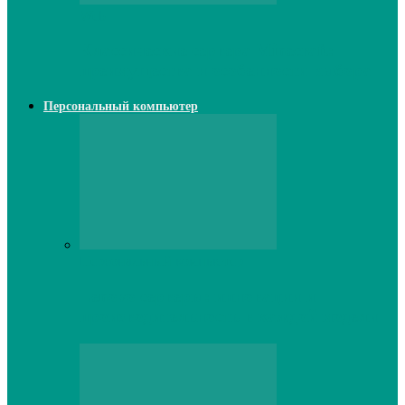
Web
Классические сервера Minecraft:
преимущества и особенности выбора
Персональный компьютер
Персональный компьютер
Lenovo серверы: инновации и
производительность в каждой модели