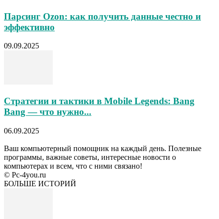
Парсинг Ozon: как получить данные честно и
эффективно
09.09.2025
Стратегии и тактики в Mobile Legends: Bang
Bang — что нужно...
06.09.2025
Ваш компьютерный помощник на каждый день. Полезные
программы, важные советы, интересные новости о
компьютерах и всем, что с ними связано!
© Pc-4you.ru
БОЛЬШЕ ИСТОРИЙ