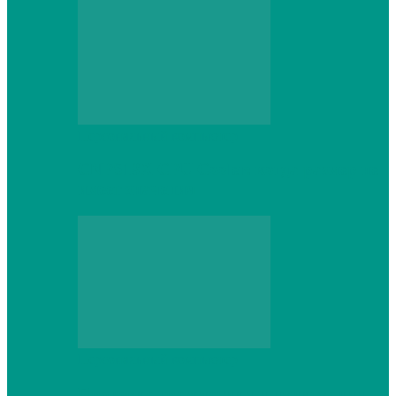
Персональный компьютер
CNPS13X CPU Cooler: когда размер не
имеет значения
Персональный компьютер
Проверка грамматики и пунктуации