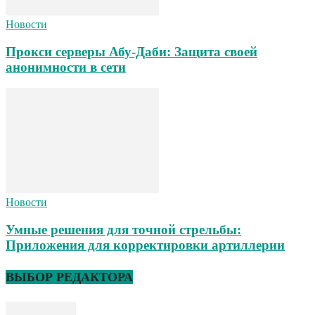
Новости
Прокси серверы Абу-Даби: Защита своей
анонимности в сети
Новости
Умные решения для точной стрельбы:
Приложения для корректировки артиллерии
ВЫБОР РЕДАКТОРА