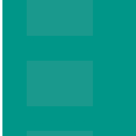
Web
Gracex отзывы: счета Standard и VIP
Web
Шутеры 2026: как собрать ПК, который 