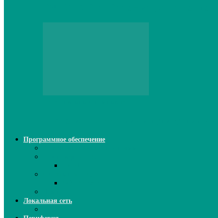
CNPS13X CPU Cooler: когда размер не и
Персональный компьютер
Проверка грамматики и пунктуации ИИ:
Программное обеспечение
Ключи активации программ
Прикладное ПО
Excel
Системное ПО
SQL Server
Язык C++
Локальная сеть
ВОЛП