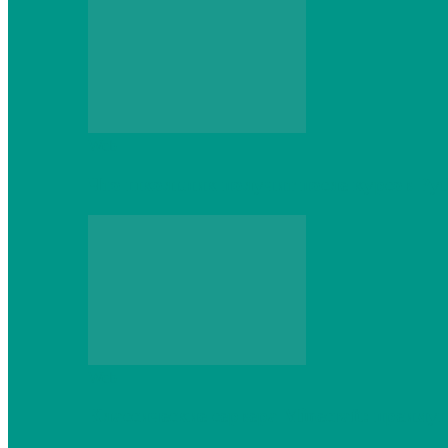
Web
Что школьник получит после курсов Py
Web
Классические сервера Minecraft: преиму