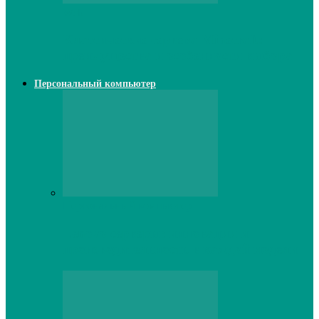
Web
Классические сервера Minecraft:
преимущества и особенности выбора
Персональный компьютер
Персональный компьютер
Lenovo серверы: инновации и
производительность в каждой модели