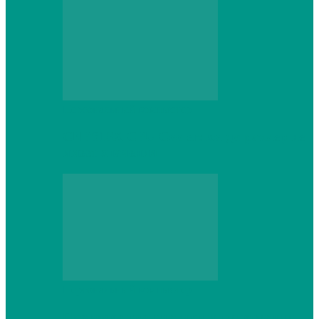
Персональный компьютер
CNPS13X CPU Cooler: когда размер не
имеет значения
Персональный компьютер
Проверка грамматики и пунктуации