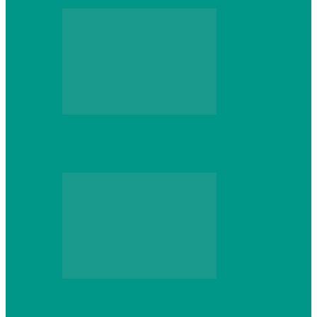
Web
Gracex отзывы: счета Standard и VIP
Web
Шутеры 2026: как собрать ПК,