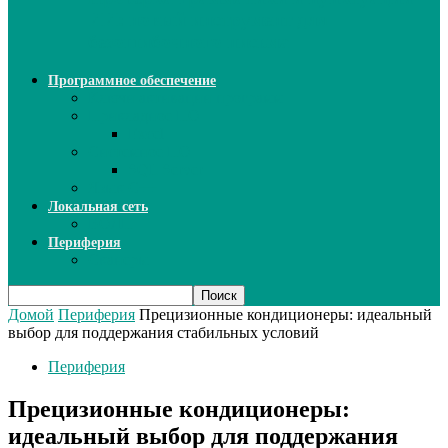
ИИ: новый инструмент для
безошибочного письма
Программное обеспечение
Ключи активации программ
Прикладное ПО
Excel
Системное ПО
SQL Server
Язык C++
Локальная сеть
ВОЛП
Периферия
Сканеры
Домой
Периферия
Прецизионные кондиционеры: идеальный
выбор для поддержания стабильных условий
Периферия
Прецизионные кондиционеры:
идеальный выбор для поддержания