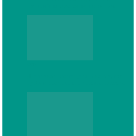
который не сдастся на первом же…
Web
Что школьник получит после курсов
Python: реальные навыки и проекты