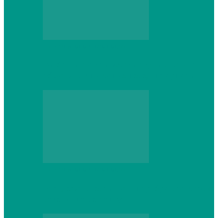
Персональный компьютер
Выбор игровой клавиатуры: на что
обратить внимание перед покупкой
Персональный компьютер
Что делать, если ваш ноутбук сломался:
советы по ремонту