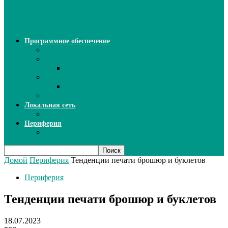
ИИ: новый инструмент для
безошибочного письма
Программное обеспечение
Ключи активации программ
Прикладное ПО
Excel
Системное ПО
SQL Server
Язык C++
Локальная сеть
ВОЛП
Периферия
Сканеры
Домой
Периферия
Тенденции печати брошюр и буклетов
Периферия
Тенденции печати брошюр и буклетов
18.07.2023