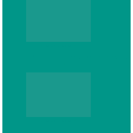
Персональный компьютер
CNPS13X CPU Cooler: когда размер не
имеет значения
Персональный компьютер
Проверка грамматики и пунктуации