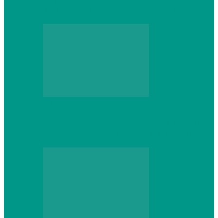
который не сдастся на первом же…
Web
Что школьник получит после курсов
Python: реальные навыки и проекты