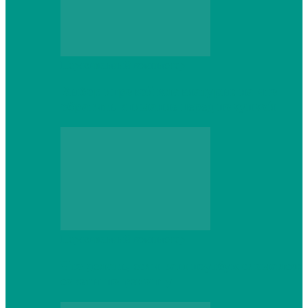
Персональный компьютер
Выбор игровой клавиатуры: на что
обратить внимание перед покупкой
Персональный компьютер
Что делать, если ваш ноутбук сломался:
советы по ремонту