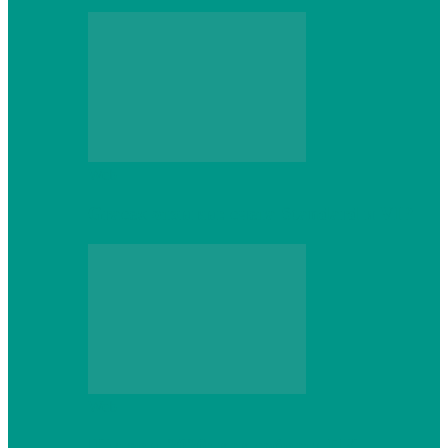
Web
Gracex отзывы: счета Standard и VIP
Web
Шутеры 2026: как собрать ПК,