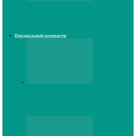
Web
Классические сервера Minecraft:
преимущества и особенности выбора
Персональный компьютер
Персональный компьютер
Lenovo серверы: инновации и
производительность в каждой модели