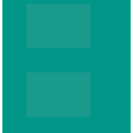
Web
Gracex отзывы: счета Standard и VIP
Web
Шутеры 2026: как собрать ПК,