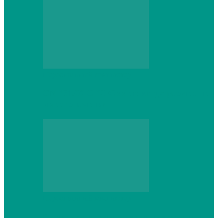
Персональный компьютер
CNPS13X CPU Cooler: когда размер не
имеет значения
Персональный компьютер
Проверка грамматики и пунктуации