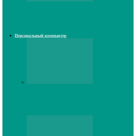
Web
Классические сервера Minecraft:
преимущества и особенности выбора
Персональный компьютер
Персональный компьютер
Lenovo серверы: инновации и
производительность в каждой модели