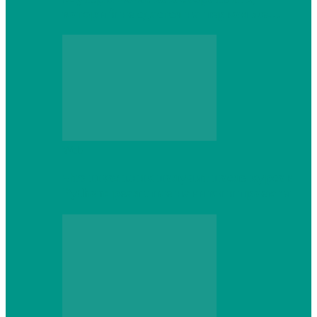
который не сдастся на первом же…
Web
Что школьник получит после курсов
Python: реальные навыки и проекты