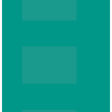
Персональный компьютер
Выбор игровой клавиатуры: на что
обратить внимание перед покупкой
Персональный компьютер
Что делать, если ваш ноутбук сломался:
советы по ремонту