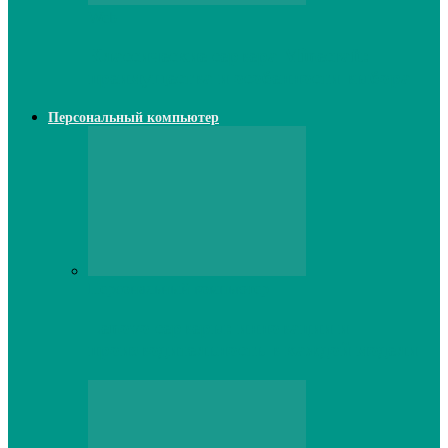
Web
Классические сервера Minecraft:
преимущества и особенности выбора
Персональный компьютер
Персональный компьютер
Lenovo серверы: инновации и
производительность в каждой модели