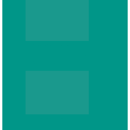
Персональный компьютер
CNPS13X CPU Cooler: когда размер не
имеет значения
Персональный компьютер
Проверка грамматики и пунктуации