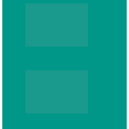
Web
Gracex отзывы: счета Standard и VIP
Web
Шутеры 2026: как собрать ПК,