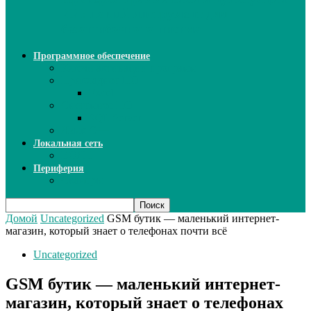
ИИ: новый инструмент для
безошибочного письма
Программное обеспечение
Ключи активации программ
Прикладное ПО
Excel
Системное ПО
SQL Server
Язык C++
Локальная сеть
ВОЛП
Периферия
Сканеры
Домой
Uncategorized
GSM бутик — маленький интернет-
магазин, который знает о телефонах почти всё
Uncategorized
GSM бутик — маленький интернет-
магазин, который знает о телефонах