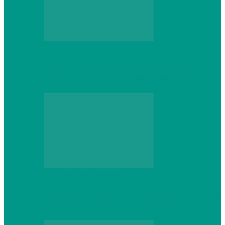
Персональный компьютер
Выбор игровой клавиатуры: на что
обратить внимание перед покупкой
Персональный компьютер
Что делать, если ваш ноутбук сломался:
советы по ремонту