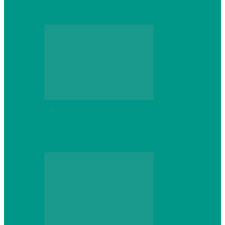
который не сдастся на первом же…
Web
Что школьник получит после курсов
Python: реальные навыки и проекты