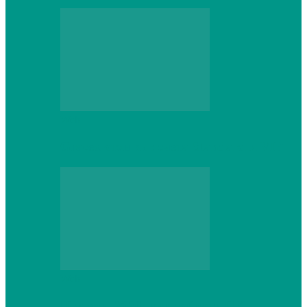
Web
Gracex отзывы: счета Standard и VIP
Web
Шутеры 2026: как собрать ПК,