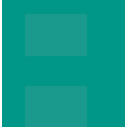
который не сдастся на первом же…
Web
Что школьник получит после курсов
Python: реальные навыки и проекты