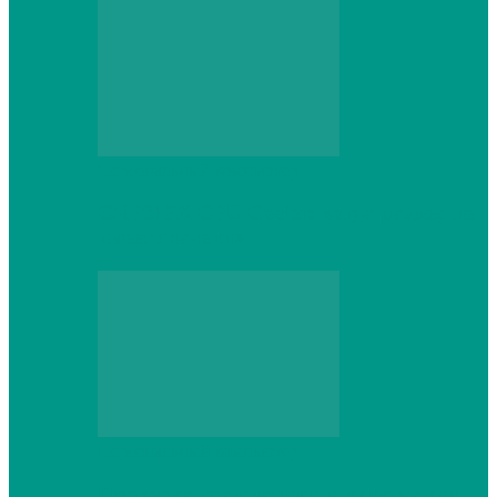
Персональный компьютер
CNPS13X CPU Cooler: когда размер не
имеет значения
Персональный компьютер
Проверка грамматики и пунктуации