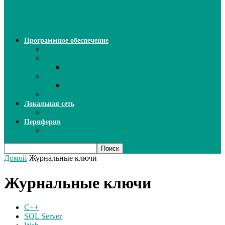
ИИ: новый инструмент для
безошибочного письма
Программное обеспечение
Ключи активации программ
Прикладное ПО
Excel
Системное ПО
SQL Server
Язык C++
Локальная сеть
ВОЛП
Периферия
Сканеры
Домой
Журнальные ключи
Журнальные ключи
C++
SQL Server