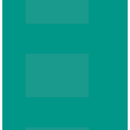
Персональный компьютер
Выбор игровой клавиатуры: на что
обратить внимание перед покупкой
Персональный компьютер
Что делать, если ваш ноутбук сломался:
советы по ремонту