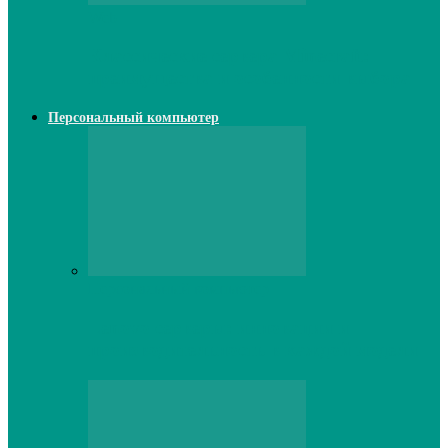
Web
Классические сервера Minecraft:
преимущества и особенности выбора
Персональный компьютер
Персональный компьютер
Lenovo серверы: инновации и
производительность в каждой модели