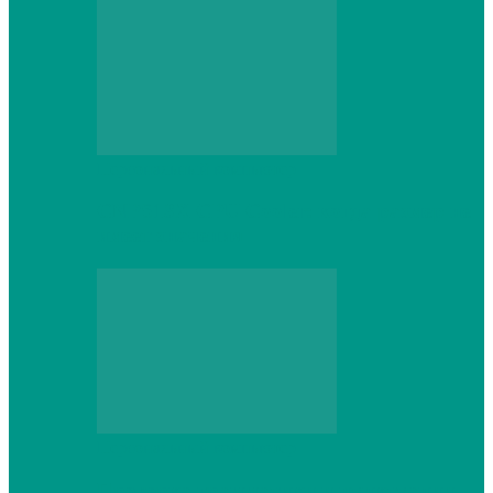
Персональный компьютер
CNPS13X CPU Cooler: когда размер не
имеет значения
Персональный компьютер
Проверка грамматики и пунктуации