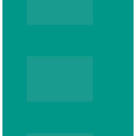
Персональный компьютер
Выбор игровой клавиатуры: на что
обратить внимание перед покупкой
Персональный компьютер
Что делать, если ваш ноутбук сломался:
советы по ремонту