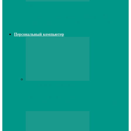
Web
Классические сервера Minecraft:
преимущества и особенности выбора
Персональный компьютер
Персональный компьютер
Lenovo серверы: инновации и
производительность в каждой модели