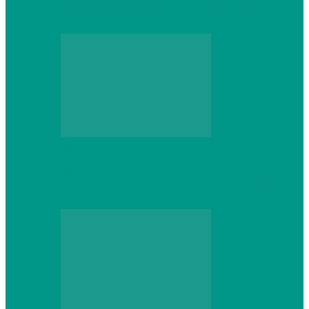
который не сдастся на первом же…
Web
Что школьник получит после курсов
Python: реальные навыки и проекты