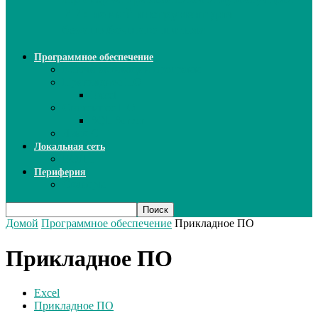
ИИ: новый инструмент для
безошибочного письма
Программное обеспечение
Ключи активации программ
Прикладное ПО
Excel
Системное ПО
SQL Server
Язык C++
Локальная сеть
ВОЛП
Периферия
Сканеры
Домой
Программное обеспечение
Прикладное ПО
Прикладное ПО
Excel
Прикладное ПО