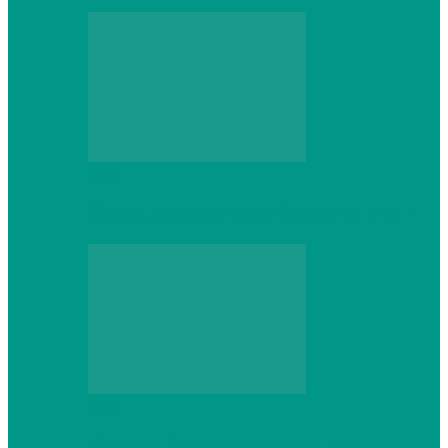
Web
Gracex отзывы: счета Standard и VIP
Web
Шутеры 2026: как собрать ПК,