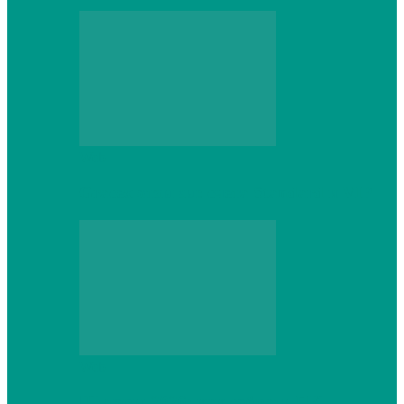
Web
Gracex отзывы: счета Standard и VIP
Web
Шутеры 2026: как собрать ПК,