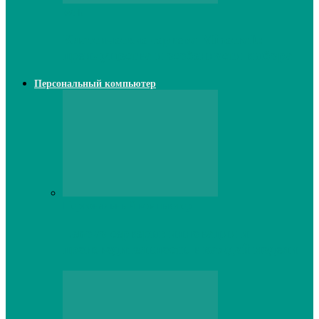
Web
Классические сервера Minecraft:
преимущества и особенности выбора
Персональный компьютер
Персональный компьютер
Lenovo серверы: инновации и
производительность в каждой модели