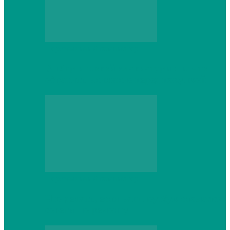
Персональный компьютер
Выбор игровой клавиатуры: на что
обратить внимание перед покупкой
Персональный компьютер
Что делать, если ваш ноутбук сломался:
советы по ремонту