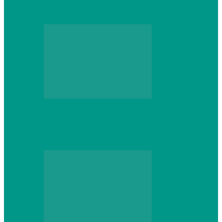
который не сдастся на первом же…
Web
Что школьник получит после курсов
Python: реальные навыки и проекты