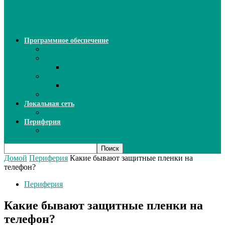
ИИ: новый инструмент для
безошибочного письма
Программное обеспечение
Ключи активации программ
Прикладное ПО
Excel
Системное ПО
SQL Server
Язык C++
Локальная сеть
ВОЛП
Периферия
Сканеры
Домой
Периферия
Какие бывают защитные пленки на
телефон?
Периферия
Какие бывают защитные пленки на
телефон?