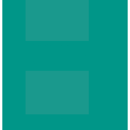
Персональный компьютер
CNPS13X CPU Cooler: когда размер не
имеет значения
Персональный компьютер
Проверка грамматики и пунктуации