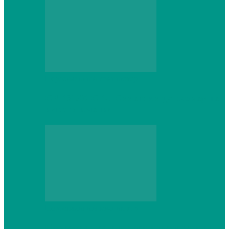
Персональный компьютер
CNPS13X CPU Cooler: когда размер не
имеет значения
Персональный компьютер
Проверка грамматики и пунктуации