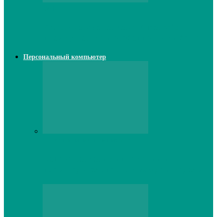
Web
Классические сервера Minecraft:
преимущества и особенности выбора
Персональный компьютер
Персональный компьютер
Lenovo серверы: инновации и
производительность в каждой модели