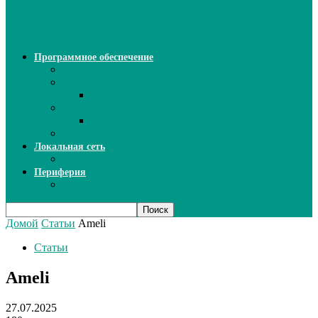
ИИ: новый инструмент для
безошибочного письма
Программное обеспечение
Ключи активации программ
Прикладное ПО
Excel
Системное ПО
SQL Server
Язык C++
Локальная сеть
ВОЛП
Периферия
Сканеры
Домой
Статьи
Ameli
Статьи
Ameli
27.07.2025