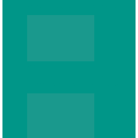
который не сдастся на первом же…
Web
Что школьник получит после курсов
Python: реальные навыки и проекты