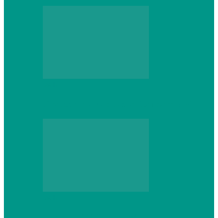
Web
Gracex отзывы: счета Standard и VIP
Web
Шутеры 2026: как собрать ПК,