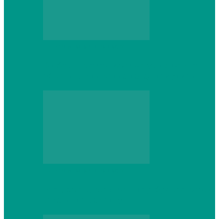
Персональный компьютер
Выбор игровой клавиатуры: на что
обратить внимание перед покупкой
Персональный компьютер
Что делать, если ваш ноутбук сломался:
советы по ремонту