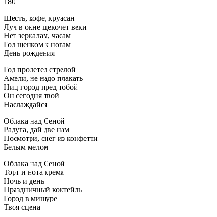
180
Шесть, кофе, круасан
Луч в окне щекочет веки
Нет зеркалам, часам
Год щенком к ногам
День рождения
Год пролетел стрелой
Амели, не надо плакать
Ниц город пред тобой
Он сегодня твой
Наслаждайся
Облака над Сеной
Радуга, дай две нам
Посмотри, снег из конфетти
Белым мелом
Облака над Сеной
Торт и нота крема
Ночь и день
Праздничный коктейль
Город в мишуре
Твоя сцена