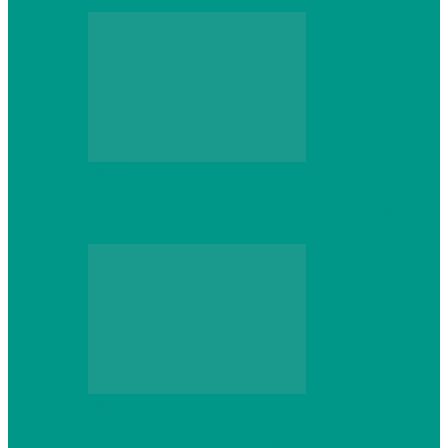
Web
Gracex отзывы: счета Standard и VIP
Web
Шутеры 2026: как собрать ПК,