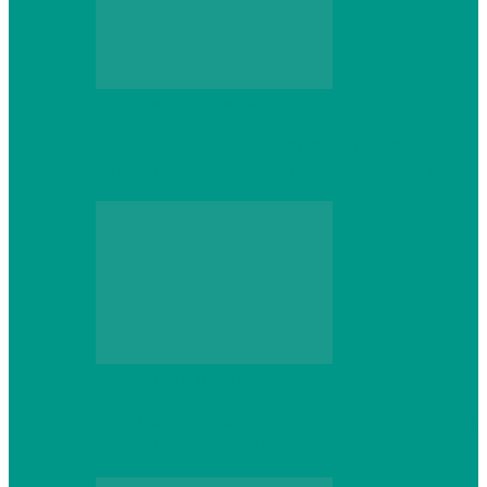
Персональный компьютер
Выбор игровой клавиатуры: на что
обратить внимание перед покупкой
Персональный компьютер
Что делать, если ваш ноутбук сломался:
советы по ремонту