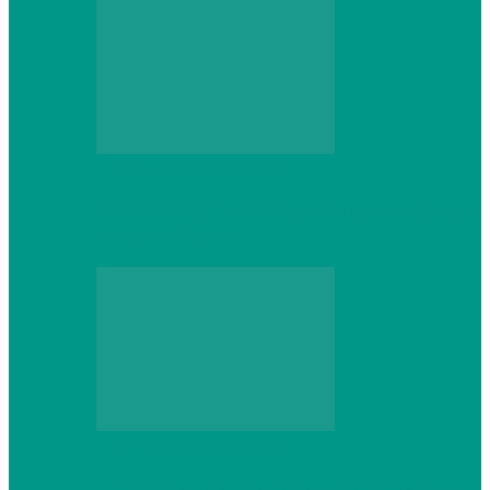
Персональный компьютер
CNPS13X CPU Cooler: когда размер не
имеет значения
Персональный компьютер
Проверка грамматики и пунктуации