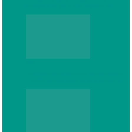
который не сдастся на первом же…
Web
Что школьник получит после курсов
Python: реальные навыки и проекты