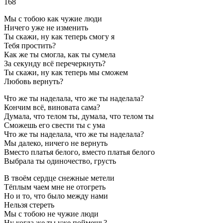
168
Мы с тобою как чужие люди
Ничего уже не изменить
Ты скажи, ну как теперь смогу я
Тебя простить?
Как же ты смогла, как ты сумела
За секунду всё перечеркнуть?
Ты скажи, ну как теперь мы сможем
Любовь вернуть?
Что же ты наделала, что же ты наделала?
Кончим всё, виновата сама?
Думала, что телом ты, думала, что телом ты
Сможешь его свести ты с ума
Что же ты наделала, что же ты наделала?
Мы далеко, ничего не вернуть
Вместо платья белого, вместо платья белого
Выбрала ты одиночество, грусть
В твоём сердце снежные метели
Тёплым чаем мне не отогреть
Но и то, что было между нами
Нельзя стереть
Мы с тобою не чужие люди
Ну когда же ты уже поймешь?