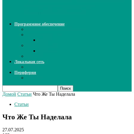
ИИ: новый инструмент для
безошибочного письма
Программное обеспечение
Ключи активации программ
Прикладное ПО
Excel
Системное ПО
SQL Server
Язык C++
Локальная сеть
ВОЛП
Периферия
Сканеры
Домой
Статьи
Что Же Ты Наделала
Статьи
Что Же Ты Наделала
27.07.2025