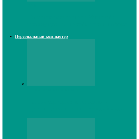
Web
Классические сервера Minecraft:
преимущества и особенности выбора
Персональный компьютер
Персональный компьютер
Lenovo серверы: инновации и
производительность в каждой модели