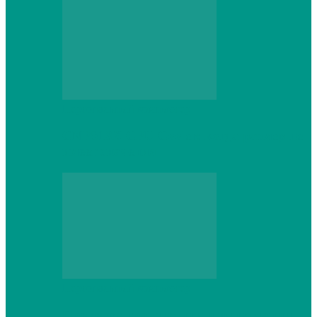
Персональный компьютер
CNPS13X CPU Cooler: когда размер не
имеет значения
Персональный компьютер
Проверка грамматики и пунктуации