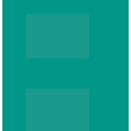
который не сдастся на первом же…
Web
Что школьник получит после курсов
Python: реальные навыки и проекты