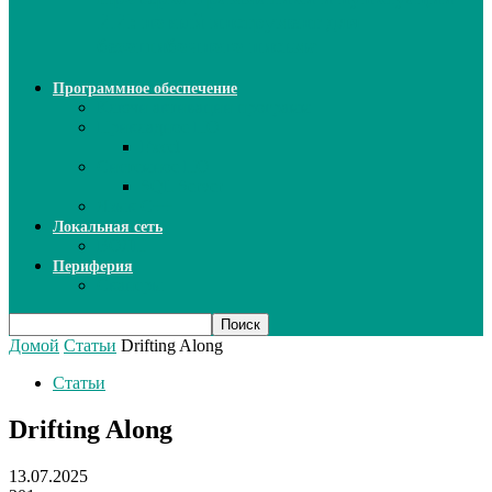
ИИ: новый инструмент для
безошибочного письма
Программное обеспечение
Ключи активации программ
Прикладное ПО
Excel
Системное ПО
SQL Server
Язык C++
Локальная сеть
ВОЛП
Периферия
Сканеры
Домой
Статьи
Drifting Along
Статьи
Drifting Along
13.07.2025