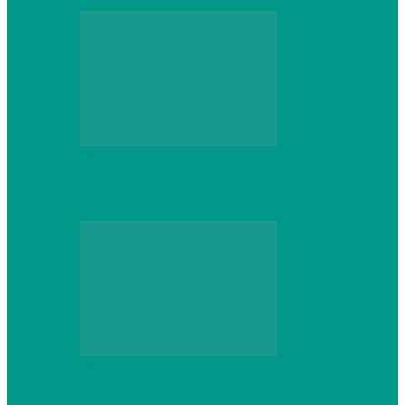
Web
Gracex отзывы: счета Standard и VIP
Web
Шутеры 2026: как собрать ПК,