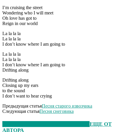
I’m cruising the street
Wondering who I will meet
Oh love has got to
Reign in our world
La la la la
La la la la
I don’t know where I am going to
La la la la
La la la la
I don’t know where I am going to
Drifting along
Drifting along
Closing up my ears
to the sound
I don’t want to hear crying
Предыдущая статья
Песня старого извозчика
Следующая статья
Песня снеговика
ЭТО МОЖЕТ БЫТЬ ИНТЕРЕСНО
ЕЩЕ ОТ
АВТОРА