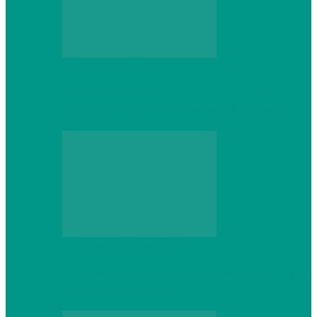
Персональный компьютер
Выбор игровой клавиатуры: на что
обратить внимание перед покупкой
Персональный компьютер
Что делать, если ваш ноутбук сломался:
советы по ремонту