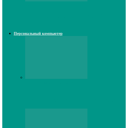
Web
Классические сервера Minecraft:
преимущества и особенности выбора
Персональный компьютер
Персональный компьютер
Lenovo серверы: инновации и
производительность в каждой модели