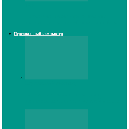
Web
Классические сервера Minecraft:
преимущества и особенности выбора
Персональный компьютер
Персональный компьютер
Lenovo серверы: инновации и
производительность в каждой модели