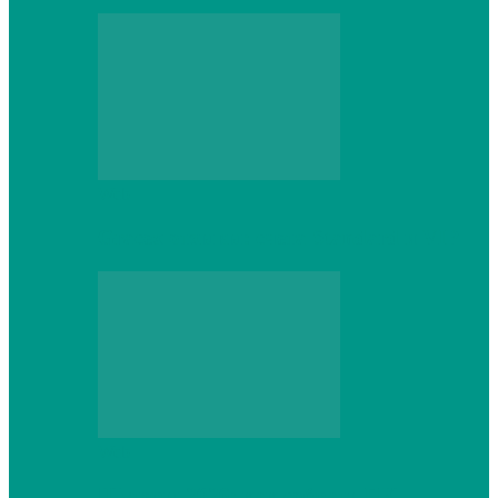
Web
Gracex отзывы: счета Standard и VIP
Web
Шутеры 2026: как собрать ПК,