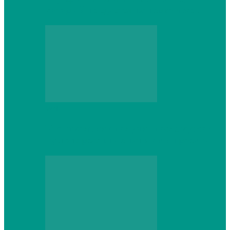
который не сдастся на первом же…
Web
Что школьник получит после курсов
Python: реальные навыки и проекты