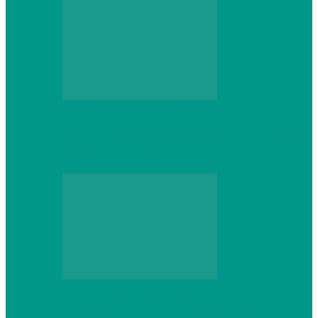
Персональный компьютер
CNPS13X CPU Cooler: когда размер не
имеет значения
Персональный компьютер
Проверка грамматики и пунктуации