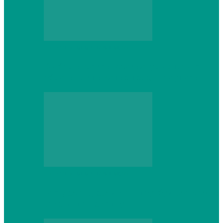
Персональный компьютер
Выбор игровой клавиатуры: на что
обратить внимание перед покупкой
Персональный компьютер
Что делать, если ваш ноутбук сломался:
советы по ремонту