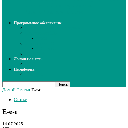
ИИ: новый инструмент для
безошибочного письма
Программное обеспечение
Ключи активации программ
Прикладное ПО
Excel
Системное ПО
SQL Server
Язык C++
Локальная сеть
ВОЛП
Периферия
Сканеры
Домой
Статьи
Е-е-е
Статьи
Е-е-е
14.07.2025