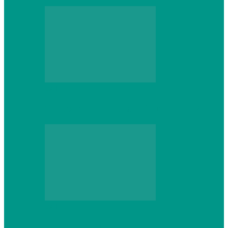
Web
Gracex отзывы: счета Standard и VIP
Web
Шутеры 2026: как собрать ПК,