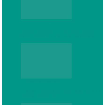
Персональный компьютер
Выбор игровой клавиатуры: на что
обратить внимание перед покупкой
Персональный компьютер
Что делать, если ваш ноутбук сломался:
советы по ремонту