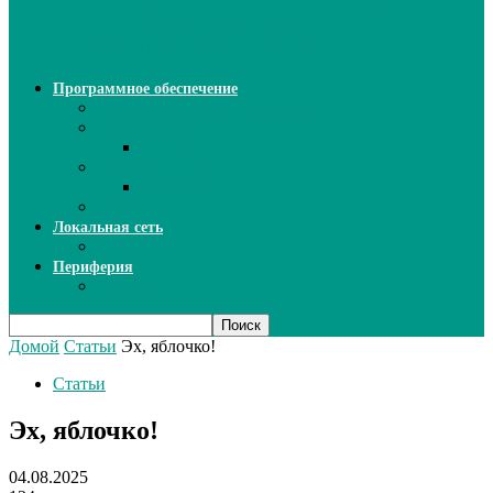
ИИ: новый инструмент для
безошибочного письма
Программное обеспечение
Ключи активации программ
Прикладное ПО
Excel
Системное ПО
SQL Server
Язык C++
Локальная сеть
ВОЛП
Периферия
Сканеры
Домой
Статьи
Эх, яблочко!
Статьи
Эх, яблочко!
04.08.2025