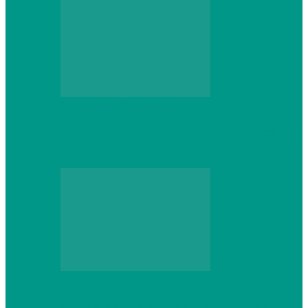
Персональный компьютер
CNPS13X CPU Cooler: когда размер не
имеет значения
Персональный компьютер
Проверка грамматики и пунктуации