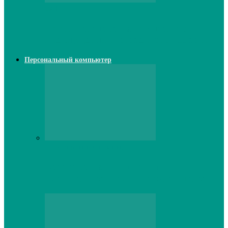
Web
Классические сервера Minecraft:
преимущества и особенности выбора
Персональный компьютер
Персональный компьютер
Lenovo серверы: инновации и
производительность в каждой модели