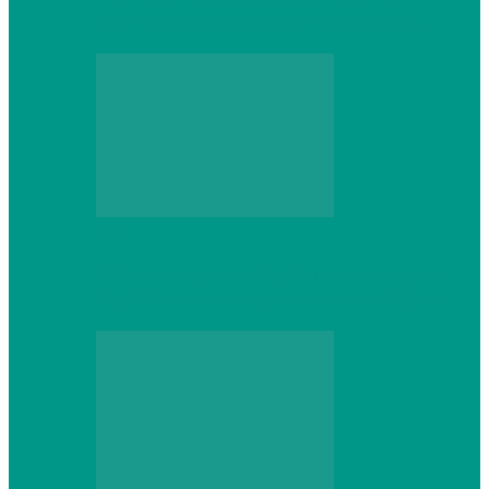
который не сдастся на первом же…
Web
Что школьник получит после курсов
Python: реальные навыки и проекты