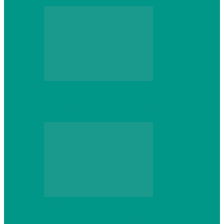
Web
Gracex отзывы: счета Standard и VIP
Web
Шутеры 2026: как собрать ПК,