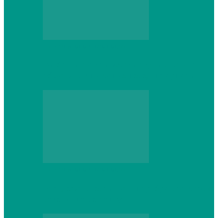
Персональный компьютер
Выбор игровой клавиатуры: на что
обратить внимание перед покупкой
Персональный компьютер
Что делать, если ваш ноутбук сломался:
советы по ремонту