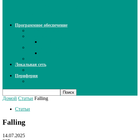
ИИ: новый инструмент для
безошибочного письма
Программное обеспечение
Ключи активации программ
Прикладное ПО
Excel
Системное ПО
SQL Server
Язык C++
Локальная сеть
ВОЛП
Периферия
Сканеры
Домой
Статьи
Falling
Статьи
Falling
14.07.2025