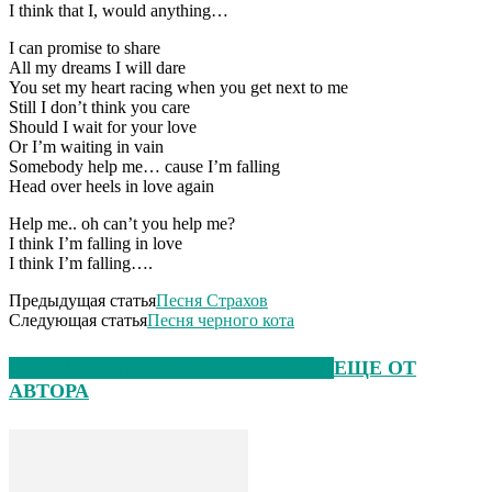
I think that I, would anything…
I can promise to share
All my dreams I will dare
You set my heart racing when you get next to me
Still I don’t think you care
Should I wait for your love
Or I’m waiting in vain
Somebody help me… cause I’m falling
Head over heels in love again
Help me.. oh can’t you help me?
I think I’m falling in love
I think I’m falling….
Предыдущая статья
Песня Страхов
Следующая статья
Песня черного кота
ЭТО МОЖЕТ БЫТЬ ИНТЕРЕСНО
ЕЩЕ ОТ
АВТОРА