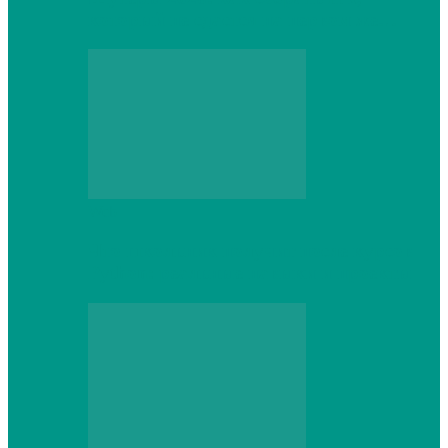
который не сдастся на первом же…
Web
Что школьник получит после курсов
Python: реальные навыки и проекты