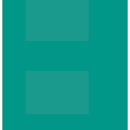
Персональный компьютер
CNPS13X CPU Cooler: когда размер не
имеет значения
Персональный компьютер
Проверка грамматики и пунктуации