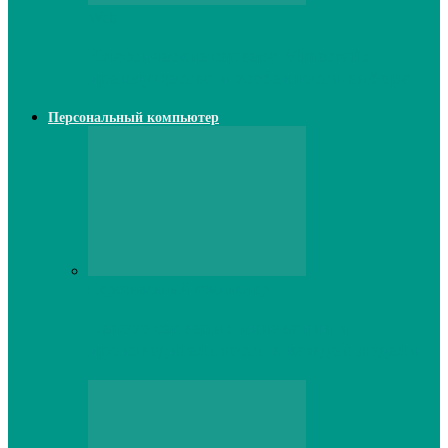
Web
Классические сервера Minecraft:
преимущества и особенности выбора
Персональный компьютер
Персональный компьютер
Lenovo серверы: инновации и
производительность в каждой модели