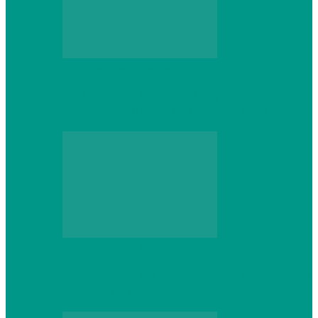
Персональный компьютер
Выбор игровой клавиатуры: на что
обратить внимание перед покупкой
Персональный компьютер
Что делать, если ваш ноутбук сломался:
советы по ремонту