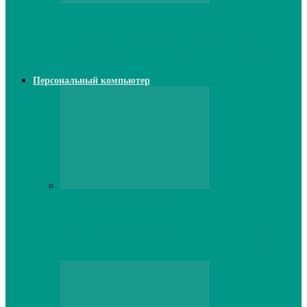
Web
Классические сервера Minecraft:
преимущества и особенности выбора
Персональный компьютер
Персональный компьютер
Lenovo серверы: инновации и
производительность в каждой модели