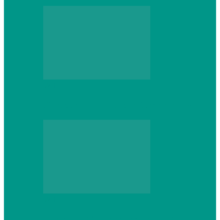
Web
Gracex отзывы: счета Standard и VIP
Web
Шутеры 2026: как собрать ПК,