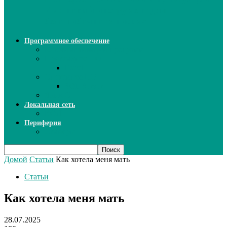
ИИ: новый инструмент для
безошибочного письма
Программное обеспечение
Ключи активации программ
Прикладное ПО
Excel
Системное ПО
SQL Server
Язык C++
Локальная сеть
ВОЛП
Периферия
Сканеры
Домой
Статьи
Как хотела меня мать
Статьи
Как хотела меня мать
28.07.2025