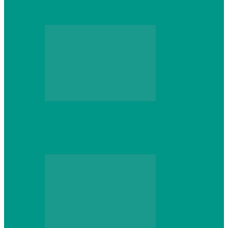
который не сдастся на первом же…
Web
Что школьник получит после курсов
Python: реальные навыки и проекты