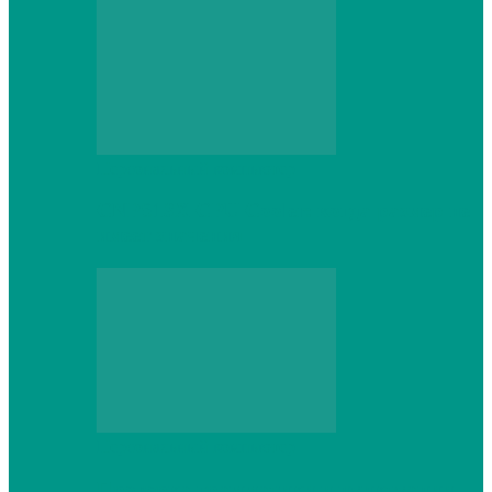
Персональный компьютер
CNPS13X CPU Cooler: когда размер не
имеет значения
Персональный компьютер
Проверка грамматики и пунктуации