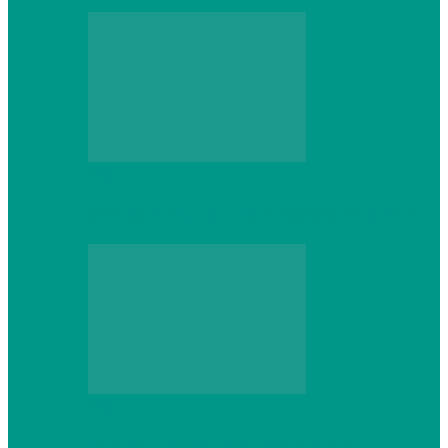
Web
Gracex отзывы: счета Standard и VIP
Web
Шутеры 2026: как собрать ПК,