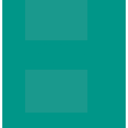
Персональный компьютер
CNPS13X CPU Cooler: когда размер не
имеет значения
Персональный компьютер
Проверка грамматики и пунктуации