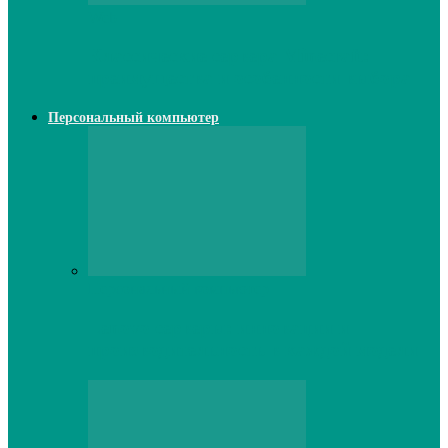
Web
Классические сервера Minecraft:
преимущества и особенности выбора
Персональный компьютер
Персональный компьютер
Lenovo серверы: инновации и
производительность в каждой модели