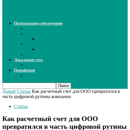
ИИ: новый инструмент для
безошибочного письма
Программное обеспечение
Ключи активации программ
Прикладное ПО
Excel
Системное ПО
SQL Server
Язык C++
Локальная сеть
ВОЛП
Периферия
Сканеры
Домой
Статьи
Как расчетный счет для ООО превратился в
часть цифровой рутины компании
Статьи
Как расчетный счет для ООО
превратился в часть цифровой рутины