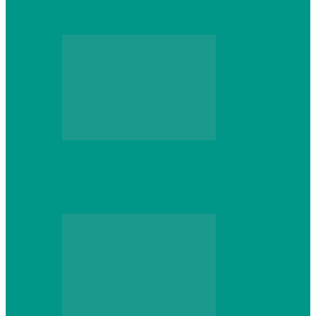
который не сдастся на первом же…
Web
Что школьник получит после курсов
Python: реальные навыки и проекты