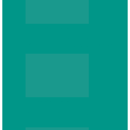
Персональный компьютер
Выбор игровой клавиатуры: на что
обратить внимание перед покупкой
Персональный компьютер
Что делать, если ваш ноутбук сломался:
советы по ремонту