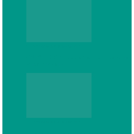
Персональный компьютер
CNPS13X CPU Cooler: когда размер не
имеет значения
Персональный компьютер
Проверка грамматики и пунктуации