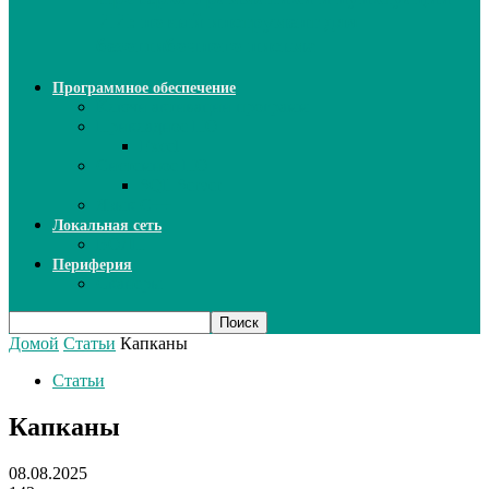
ИИ: новый инструмент для
безошибочного письма
Программное обеспечение
Ключи активации программ
Прикладное ПО
Excel
Системное ПО
SQL Server
Язык C++
Локальная сеть
ВОЛП
Периферия
Сканеры
Домой
Статьи
Капканы
Статьи
Капканы
08.08.2025