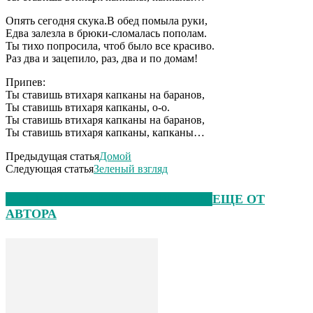
Опять сегодня скука.В обед помыла руки,
Едва залезла в брюки-сломалась пополам.
Ты тихо попросила, чтоб было все красиво.
Раз два и зацепило, раз, два и по домам!
Припев:
Ты ставишь втихаря капканы на баранов,
Ты ставишь втихаря капканы, о-о.
Ты ставишь втихаря капканы на баранов,
Ты ставишь втихаря капканы, капканы…
Предыдущая статья
Домой
Следующая статья
Зеленый взгляд
ЭТО МОЖЕТ БЫТЬ ИНТЕРЕСНО
ЕЩЕ ОТ
АВТОРА