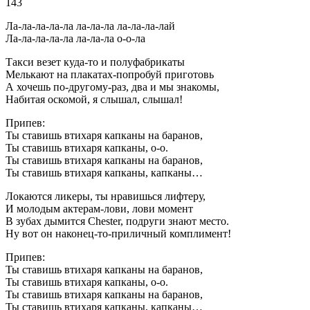
143
Ла-ла-ла-ла-ла ла-ла-ла ла-ла-ла-лай
Ла-ла-ла-ла-ла ла-ла-ла о-о-ла
Такси везет куда-то и полуфабрикаты
Мелькают на плакатах-попробуй приготовь
А хочешь по-другому-раз, два и мы знакомы,
Набитая оскомой, я слышал, слышал!
Припев:
Ты ставишь втихаря капканы на баранов,
Ты ставишь втихаря капканы, о-о.
Ты ставишь втихаря капканы на баранов,
Ты ставишь втихаря капканы, капканы…
Локаются ликеры, ты нравишься лифтеру,
И молодым актерам-лови, лови момент
В зубах дымится Chester, подруги знают место.
Ну вот он наконец-то-приличный комплимент!
Припев:
Ты ставишь втихаря капканы на баранов,
Ты ставишь втихаря капканы, о-о.
Ты ставишь втихаря капканы на баранов,
Ты ставишь втихаря капканы, капканы…