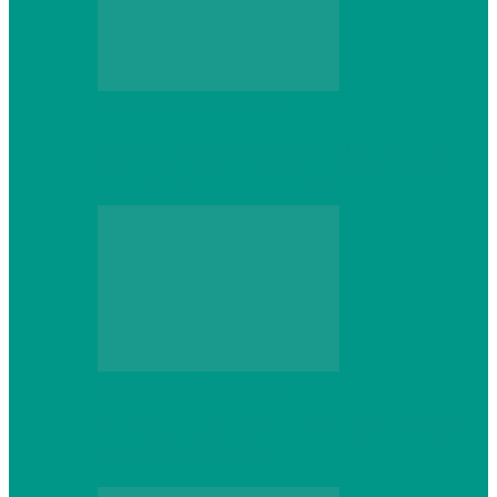
Персональный компьютер
Выбор игровой клавиатуры: на что
обратить внимание перед покупкой
Персональный компьютер
Что делать, если ваш ноутбук сломался:
советы по ремонту