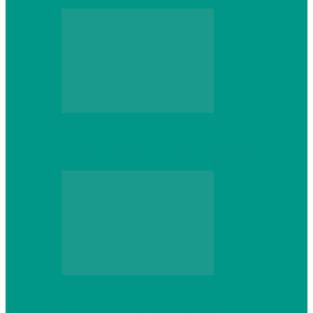
Web
Gracex отзывы: счета Standard и VIP
Web
Шутеры 2026: как собрать ПК,