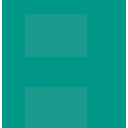
который не сдастся на первом же…
Web
Что школьник получит после курсов
Python: реальные навыки и проекты