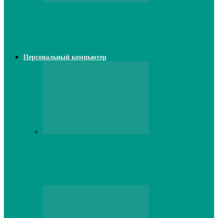
Web
Классические сервера Minecraft:
преимущества и особенности выбора
Персональный компьютер
Персональный компьютер
Lenovo серверы: инновации и
производительность в каждой модели