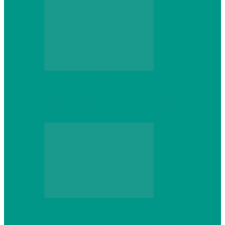
Персональный компьютер
CNPS13X CPU Cooler: когда размер не
имеет значения
Персональный компьютер
Проверка грамматики и пунктуации