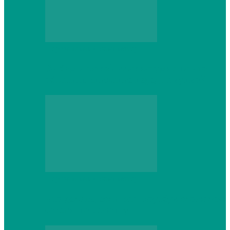
Персональный компьютер
Выбор игровой клавиатуры: на что
обратить внимание перед покупкой
Персональный компьютер
Что делать, если ваш ноутбук сломался:
советы по ремонту