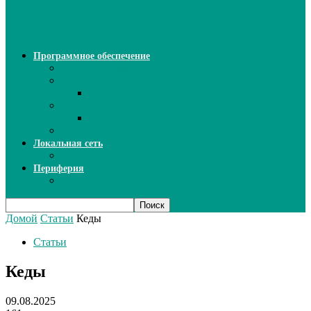
ИИ: новый инструмент для
безошибочного письма
Программное обеспечение
Ключи активации программ
Прикладное ПО
Excel
Системное ПО
SQL Server
Язык C++
Локальная сеть
ВОЛП
Периферия
Сканеры
Домой
Статьи
Кеды
Статьи
Кеды
09.08.2025