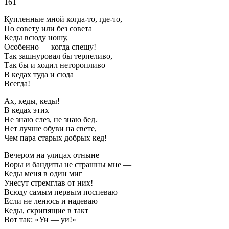
161
Купленные мной когда-то, где-то,
По совету или без совета
Кеды всюду ношу,
Особенно — когда спешу!
Так зашнуровал бы терпеливо,
Так бы и ходил неторопливо
В кедах туда и сюда
Всегда!
Ах, кеды, кеды!
В кедах этих
Не знаю слез, не знаю бед.
Нет лучше обуви на свете,
Чем пара старых добрых кед!
Вечером на улицах отныне
Воры и бандиты не страшны мне —
Кеды меня в один миг
Унесут стремглав от них!
Всюду самым первым поспеваю
Если не ленюсь и надеваю
Кеды, скрипящие в такт
Вот так: «Уи — уи!»