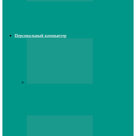
Web
Классические сервера Minecraft:
преимущества и особенности выбора
Персональный компьютер
Персональный компьютер
Lenovo серверы: инновации и
производительность в каждой модели