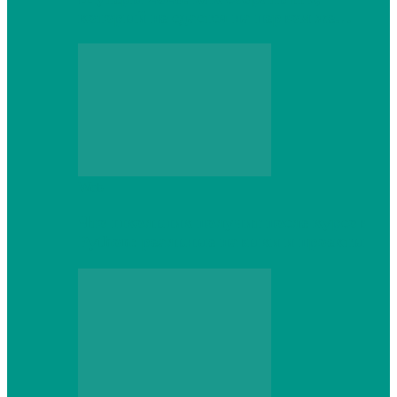
который не сдастся на первом же…
Web
Что школьник получит после курсов
Python: реальные навыки и проекты