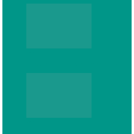
Web
Gracex отзывы: счета Standard и VIP
Web
Шутеры 2026: как собрать ПК,