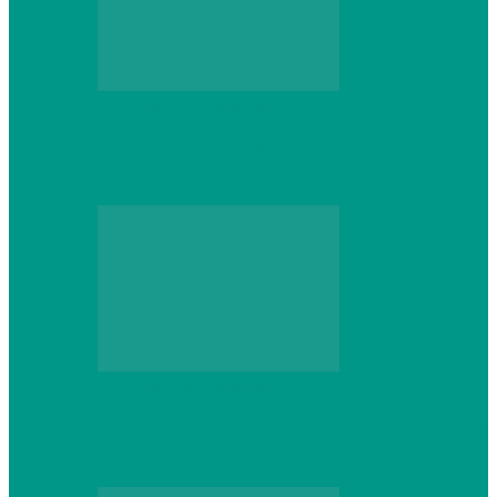
Персональный компьютер
Выбор игровой клавиатуры: на что
обратить внимание перед покупкой
Персональный компьютер
Что делать, если ваш ноутбук сломался:
советы по ремонту