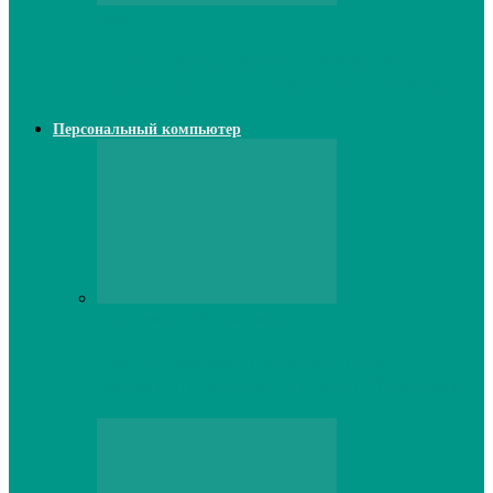
Web
Классические сервера Minecraft:
преимущества и особенности выбора
Персональный компьютер
Персональный компьютер
Lenovo серверы: инновации и
производительность в каждой модели