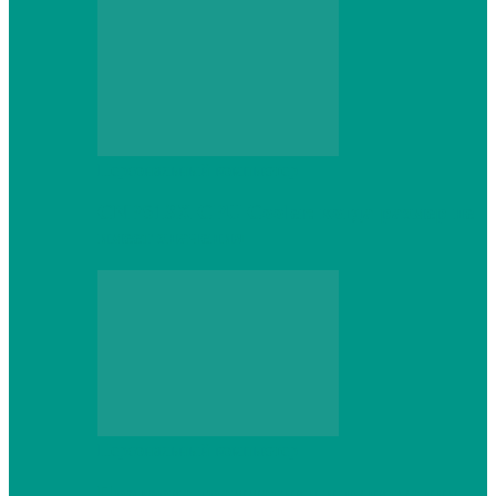
Персональный компьютер
CNPS13X CPU Cooler: когда размер не
имеет значения
Персональный компьютер
Проверка грамматики и пунктуации