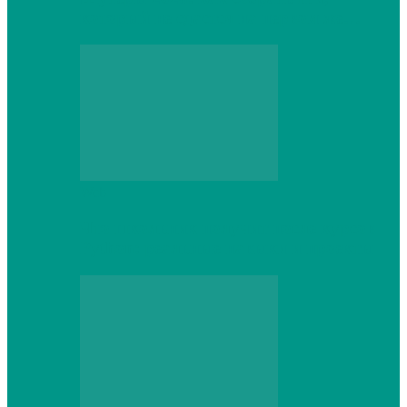
который не сдастся на первом же…
Web
Что школьник получит после курсов
Python: реальные навыки и проекты