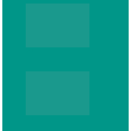
Web
Gracex отзывы: счета Standard и VIP
Web
Шутеры 2026: как собрать ПК,