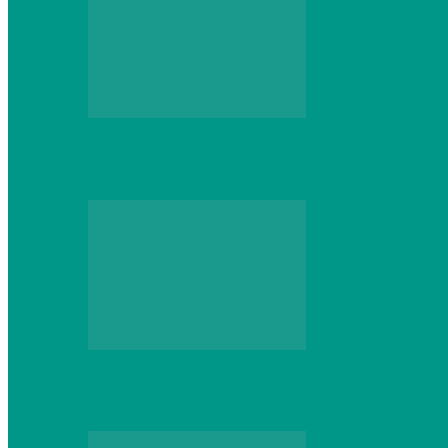
Web
Gracex отзывы: счета Standard и VIP
Web
Шутеры 2026: как собрать ПК, который 