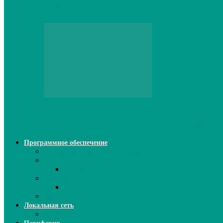
CNPS13X CPU Cooler: когда размер не и
Персональный компьютер
Проверка грамматики и пунктуации ИИ:
Программное обеспечение
Ключи активации программ
Прикладное ПО
Excel
Системное ПО
SQL Server
Язык C++
Локальная сеть
ВОЛП