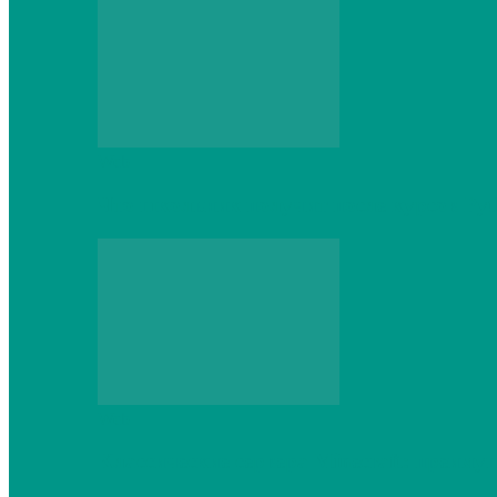
Web
Что школьник получит после курсов Py
Web
Классические сервера Minecraft: преиму