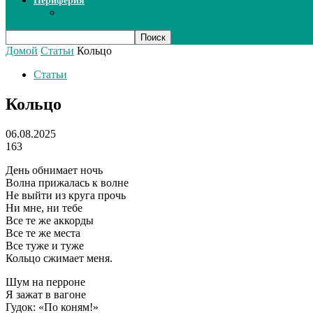
Периферия
Сканеры
Домой
Статьи
Кольцо
Статьи
Кольцо
06.08.2025
163
День обнимает ночь
Волна прижалась к волне
Не выйти из круга прочь
Ни мне, ни тебе
Все те же аккорды
Все те же места
Все туже и туже
Кольцо сжимает меня.
Шум на перроне
Я зажат в вагоне
Гудок: «По коням!»