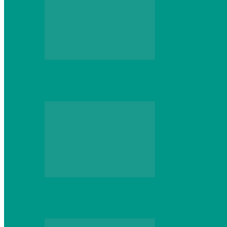
Web
Gracex отзывы: счета Standard и VIP
Web
Шутеры 2026: как собрать ПК, который 