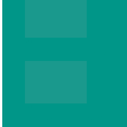
Web
Что школьник получит после курсов Py
Web
Классические сервера Minecraft: преиму