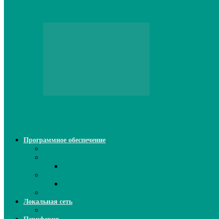
CNPS13X CPU Cooler: когда размер не и
Персональный компьютер
Проверка грамматики и пунктуации ИИ:
Программное обеспечение
Ключи активации программ
Прикладное ПО
Excel
Системное ПО
SQL Server
Язык C++
Локальная сеть
ВОЛП