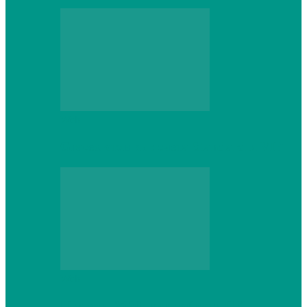
Web
Gracex отзывы: счета Standard и VIP
Web
Шутеры 2026: как собрать ПК,