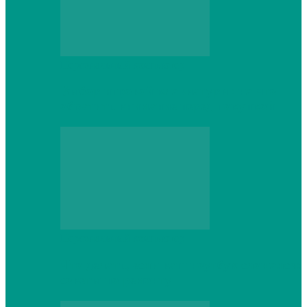
Персональный компьютер
Выбор игровой клавиатуры: на что
обратить внимание перед покупкой
Персональный компьютер
Что делать, если ваш ноутбук сломался:
советы по ремонту