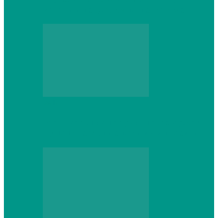
который не сдастся на первом же…
Web
Что школьник получит после курсов
Python: реальные навыки и проекты