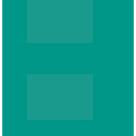
Персональный компьютер
CNPS13X CPU Cooler: когда размер не
имеет значения
Персональный компьютер
Проверка грамматики и пунктуации