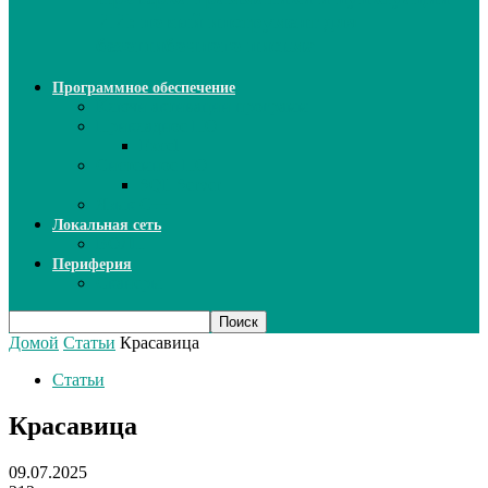
ИИ: новый инструмент для
безошибочного письма
Программное обеспечение
Ключи активации программ
Прикладное ПО
Excel
Системное ПО
SQL Server
Язык C++
Локальная сеть
ВОЛП
Периферия
Сканеры
Домой
Статьи
Красавица
Статьи
Красавица
09.07.2025