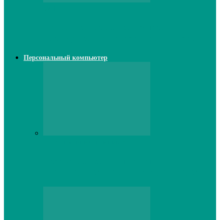
Web
Классические сервера Minecraft:
преимущества и особенности выбора
Персональный компьютер
Персональный компьютер
Lenovo серверы: инновации и
производительность в каждой модели