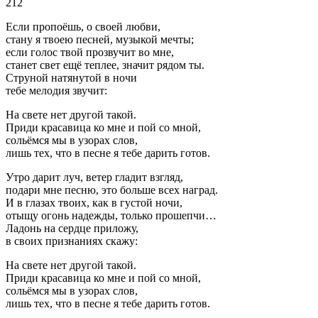
212
Если пропоёшь, о своей любви,
стану я твоею песней, музыкой мечты;
если голос твой прозвучит во мне,
станет свет ещё теплее, значит рядом ты.
Струной натянутой в ночи
тебе мелодия звучит:
На свете нет другой такой.
Приди красавица ко мне и пой со мной,
сольёмся мы в узорах слов,
лишь тех, что в песне я тебе дарить готов.
Утро дарит луч, ветер гладит взгляд,
подари мне песню, это больше всех наград.
И в глазах твоих, как в густой ночи,
отыщу огонь надежды, только прошепчи…
Ладонь на сердце приложу,
в своих признаниях скажу:
На свете нет другой такой.
Приди красавица ко мне и пой со мной,
сольёмся мы в узорах слов,
лишь тех, что в песне я тебе дарить готов.