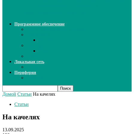
ИИ: новый инструмент для
безошибочного письма
Программное обеспечение
Ключи активации программ
Прикладное ПО
Excel
Системное ПО
SQL Server
Язык C++
Локальная сеть
ВОЛП
Периферия
Сканеры
Домой
Статьи
На качелях
Статьи
На качелях
13.09.2025