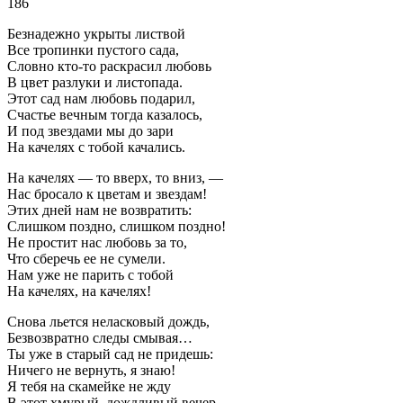
186
Безнадежно укрыты листвой
Все тропинки пустого сада,
Словно кто-то раскрасил любовь
В цвет разлуки и листопада.
Этот сад нам любовь подарил,
Счастье вечным тогда казалось,
И под звездами мы до зари
На качелях с тобой качались.
На качелях — то вверх, то вниз, —
Нас бросало к цветам и звездам!
Этих дней нам не возвратить:
Слишком поздно, слишком поздно!
Не простит нас любовь за то,
Что сберечь ее не сумели.
Нам уже не парить с тобой
На качелях, на качелях!
Снова льется неласковый дождь,
Безвозвратно следы смывая…
Ты уже в старый сад не придешь:
Ничего не вернуть, я знаю!
Я тебя на скамейке не жду
В этот хмурый, дождливый вечер,