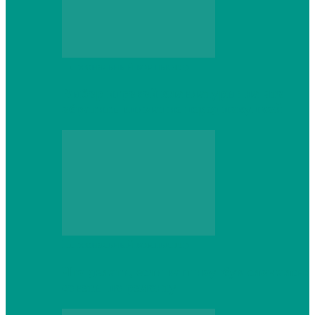
Персональный компьютер
Выбор игровой клавиатуры: на что
обратить внимание перед покупкой
Персональный компьютер
Что делать, если ваш ноутбук сломался:
советы по ремонту