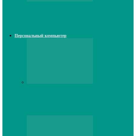
Web
Классические сервера Minecraft:
преимущества и особенности выбора
Персональный компьютер
Персональный компьютер
Lenovo серверы: инновации и
производительность в каждой модели