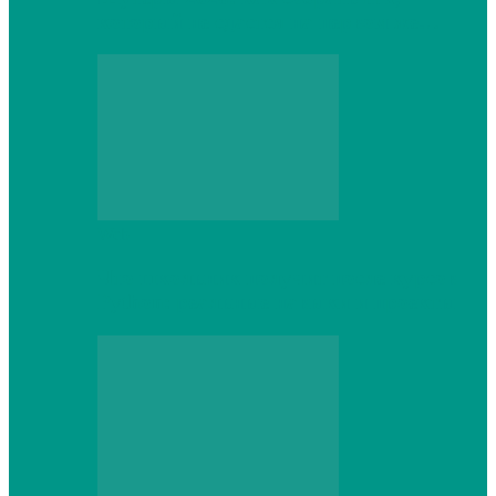
который не сдастся на первом же…
Web
Что школьник получит после курсов
Python: реальные навыки и проекты