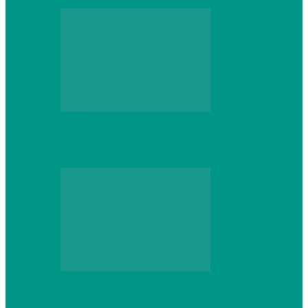
Web
Gracex отзывы: счета Standard и VIP
Web
Шутеры 2026: как собрать ПК,