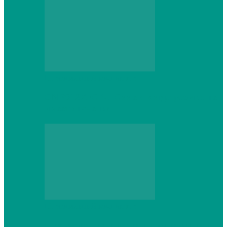
Персональный компьютер
CNPS13X CPU Cooler: когда размер не
имеет значения
Персональный компьютер
Проверка грамматики и пунктуации