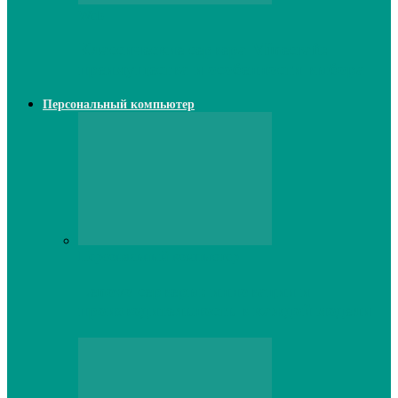
Web
Классические сервера Minecraft:
преимущества и особенности выбора
Персональный компьютер
Персональный компьютер
Lenovo серверы: инновации и
производительность в каждой модели