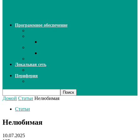
ИИ: новый инструмент для
безошибочного письма
Программное обеспечение
Ключи активации программ
Прикладное ПО
Excel
Системное ПО
SQL Server
Язык C++
Локальная сеть
ВОЛП
Периферия
Сканеры
Домой
Статьи
Нелюбимая
Статьи
Нелюбимая
10.07.2025