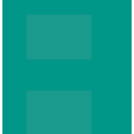
который не сдастся на первом же…
Web
Что школьник получит после курсов
Python: реальные навыки и проекты