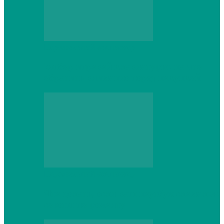
Персональный компьютер
Выбор игровой клавиатуры: на что
обратить внимание перед покупкой
Персональный компьютер
Что делать, если ваш ноутбук сломался:
советы по ремонту