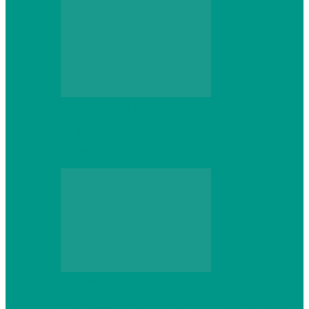
Персональный компьютер
CNPS13X CPU Cooler: когда размер не
имеет значения
Персональный компьютер
Проверка грамматики и пунктуации