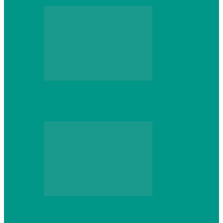
Web
Gracex отзывы: счета Standard и VIP
Web
Шутеры 2026: как собрать ПК,