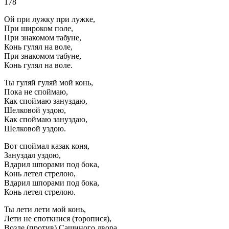
178
Ой при лужку при лужке,
При широком поле,
При знакомом табуне,
Конь гулял на воле,
При знакомом табуне,
Конь гулял на воле.
Ты гуляй гуляй мой конь,
Пока не споймаю,
Как споймаю зануздаю,
Шелковой уздою,
Как споймаю зануздаю,
Шелковой уздою.
Вот споймал казак коня,
Зануздал уздою,
Вдарил шпорами под бока,
Конь летел стрелою,
Вдарил шпорами под бока,
Конь летел стрелою.
Ты лети лети мой конь,
Лети не споткнися (торопися),
Возле (против) Сашиного двора