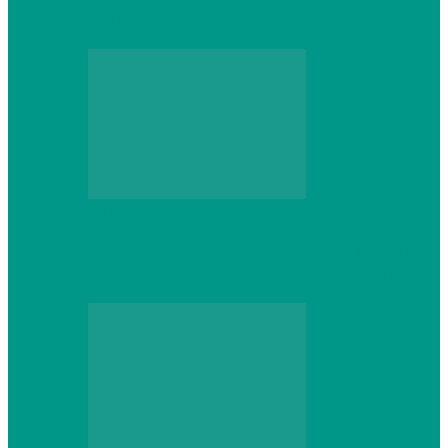
который не сдастся на первом же…
Web
Что школьник получит после курсов
Python: реальные навыки и проекты