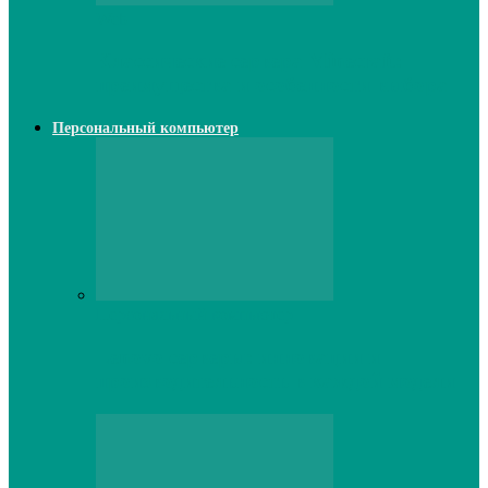
Web
Классические сервера Minecraft:
преимущества и особенности выбора
Персональный компьютер
Персональный компьютер
Lenovo серверы: инновации и
производительность в каждой модели