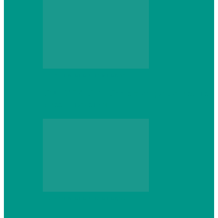
Персональный компьютер
CNPS13X CPU Cooler: когда размер не
имеет значения
Персональный компьютер
Проверка грамматики и пунктуации