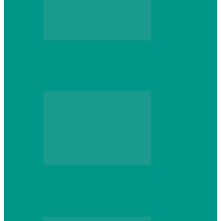
Персональный компьютер
Выбор игровой клавиатуры: на что
обратить внимание перед покупкой
Персональный компьютер
Что делать, если ваш ноутбук сломался:
советы по ремонту