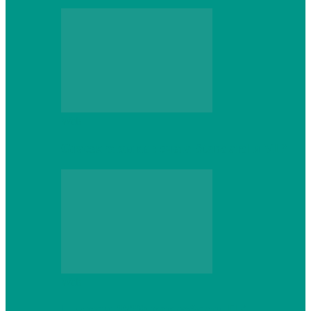
Web
Gracex отзывы: счета Standard и VIP
Web
Шутеры 2026: как собрать ПК,