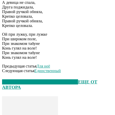
А девица не спала,
Друга поджидала,
Правой ручкой обняла,
Крепко целовала,
Правой ручкой обняла,
Крепко целовала.
Ой при лужку, при лужке
При широком поле,
При знакомом табуне
Конь гулял на воле!
При знакомом табуне
Конь гулял на воле!
Предыдущая статья
Для неё
Следующая статья
Единственный
ЭТО МОЖЕТ БЫТЬ ИНТЕРЕСНО
ЕЩЕ ОТ
АВТОРА