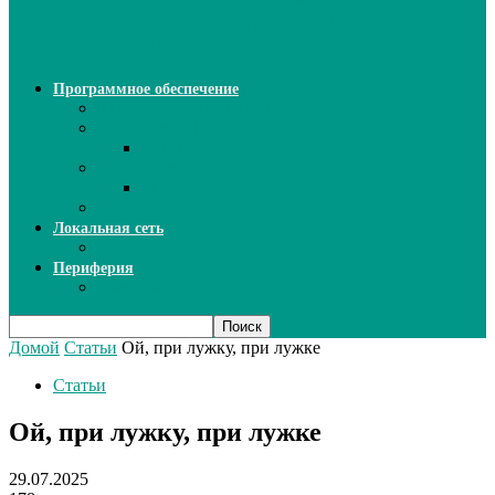
ИИ: новый инструмент для
безошибочного письма
Программное обеспечение
Ключи активации программ
Прикладное ПО
Excel
Системное ПО
SQL Server
Язык C++
Локальная сеть
ВОЛП
Периферия
Сканеры
Домой
Статьи
Ой, при лужку, при лужке
Статьи
Ой, при лужку, при лужке
29.07.2025