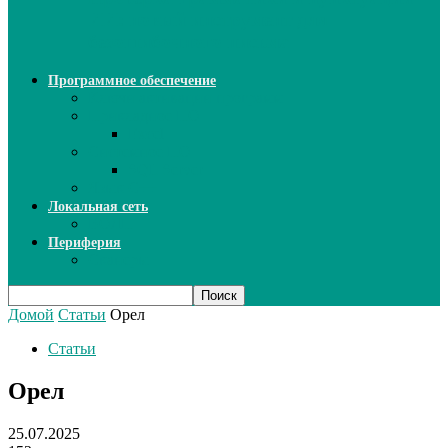
ИИ: новый инструмент для
безошибочного письма
Программное обеспечение
Ключи активации программ
Прикладное ПО
Excel
Системное ПО
SQL Server
Язык C++
Локальная сеть
ВОЛП
Периферия
Сканеры
Домой
Статьи
Орел
Статьи
Орел
25.07.2025