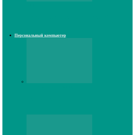
Web
Классические сервера Minecraft:
преимущества и особенности выбора
Персональный компьютер
Персональный компьютер
Lenovo серверы: инновации и
производительность в каждой модели