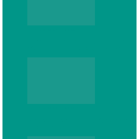
Персональный компьютер
Выбор игровой клавиатуры: на что
обратить внимание перед покупкой
Персональный компьютер
Что делать, если ваш ноутбук сломался:
советы по ремонту