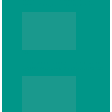
который не сдастся на первом же…
Web
Что школьник получит после курсов
Python: реальные навыки и проекты