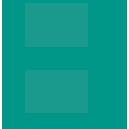
Web
Gracex отзывы: счета Standard и VIP
Web
Шутеры 2026: как собрать ПК,