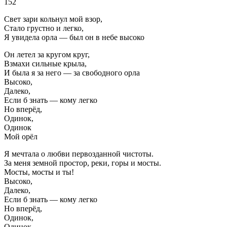
152
Свет зари кольнул мой взор,
Стало грустно и легко,
Я увидела орла — был он в небе высоко
Он летел за кругом круг,
Взмахи сильные крыла,
И была я за него — за свободного орла
Высоко,
Далеко,
Если б знать — кому легко
Но вперёд,
Одинок,
Одинок
Мой орёл
Я мечтала о любви первозданной чистоты.
За меня земной простор, реки, горы и мосты.
Мосты, мосты и ты!
Высоко,
Далеко,
Если б знать — кому легко
Но вперёд,
Одинок,
Одинок