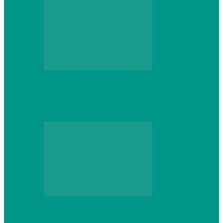
Персональный компьютер
CNPS13X CPU Cooler: когда размер не
имеет значения
Персональный компьютер
Проверка грамматики и пунктуации