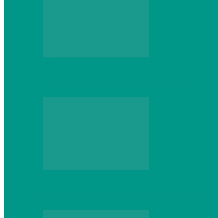
Web
Gracex отзывы: счета Standard и VIP
Web
Шутеры 2026: как собрать ПК, который 