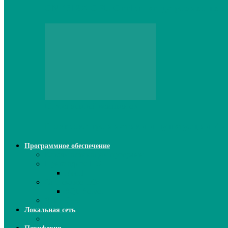
CNPS13X CPU Cooler: когда размер не и
Персональный компьютер
Проверка грамматики и пунктуации ИИ:
Программное обеспечение
Ключи активации программ
Прикладное ПО
Excel
Системное ПО
SQL Server
Язык C++
Локальная сеть
ВОЛП