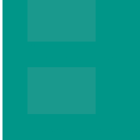
Web
Что школьник получит после курсов Py
Web
Классические сервера Minecraft: преиму