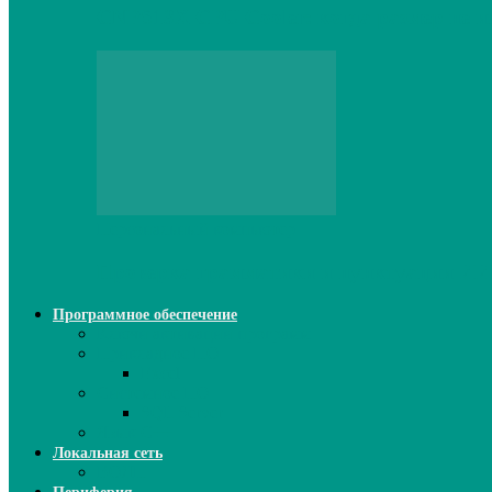
CNPS13X CPU Cooler: когда размер не и
Персональный компьютер
Проверка грамматики и пунктуации ИИ:
Программное обеспечение
Ключи активации программ
Прикладное ПО
Excel
Системное ПО
SQL Server
Язык C++
Локальная сеть
ВОЛП