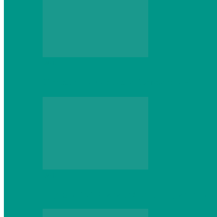
Web
Gracex отзывы: счета Standard и VIP
Web
Шутеры 2026: как собрать ПК, который 