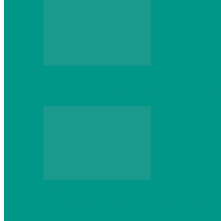
Web
Что школьник получит после курсов Py
Web
Классические сервера Minecraft: преиму