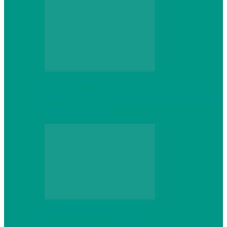
Персональный компьютер
CNPS13X CPU Cooler: когда размер не
имеет значения
Персональный компьютер
Проверка грамматики и пунктуации