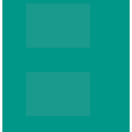
Web
Gracex отзывы: счета Standard и VIP
Web
Шутеры 2026: как собрать ПК,