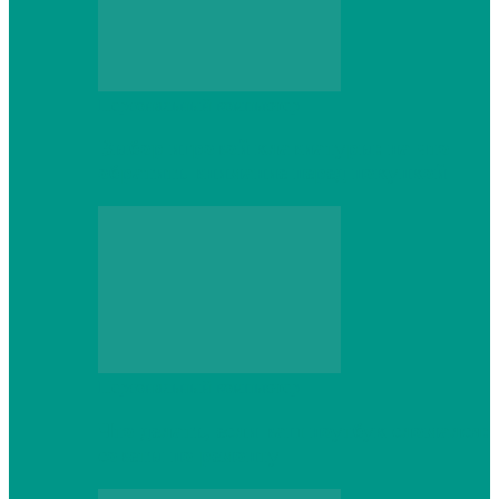
Персональный компьютер
Выбор игровой клавиатуры: на что
обратить внимание перед покупкой
Персональный компьютер
Что делать, если ваш ноутбук сломался:
советы по ремонту