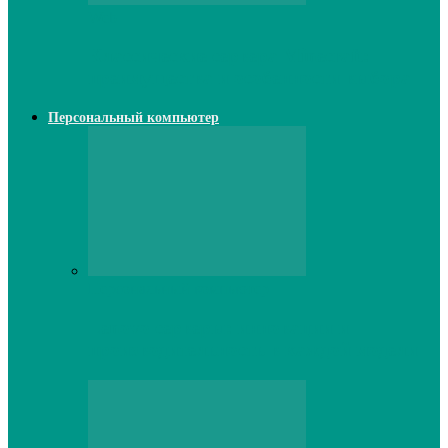
Web
Классические сервера Minecraft:
преимущества и особенности выбора
Персональный компьютер
Персональный компьютер
Lenovo серверы: инновации и
производительность в каждой модели