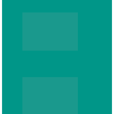
который не сдастся на первом же…
Web
Что школьник получит после курсов
Python: реальные навыки и проекты