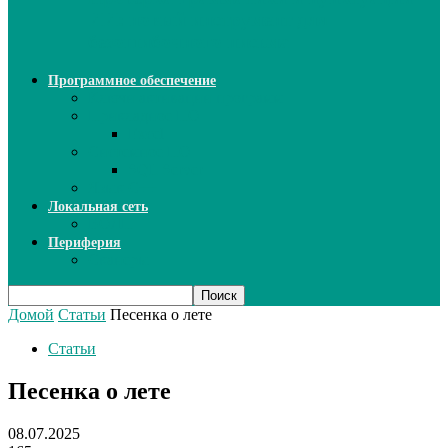
ИИ: новый инструмент для
безошибочного письма
Программное обеспечение
Ключи активации программ
Прикладное ПО
Excel
Системное ПО
SQL Server
Язык C++
Локальная сеть
ВОЛП
Периферия
Сканеры
Домой
Статьи
Песенка о лете
Статьи
Песенка о лете
08.07.2025