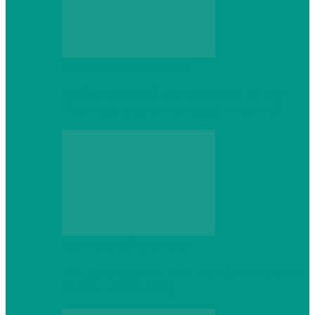
Персональный компьютер
Выбор игровой клавиатуры: на что
обратить внимание перед покупкой
Персональный компьютер
Что делать, если ваш ноутбук сломался:
советы по ремонту