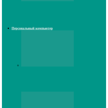
Web
Классические сервера Minecraft:
преимущества и особенности выбора
Персональный компьютер
Персональный компьютер
Lenovo серверы: инновации и
производительность в каждой модели