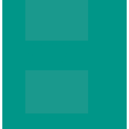
Персональный компьютер
CNPS13X CPU Cooler: когда размер не
имеет значения
Персональный компьютер
Проверка грамматики и пунктуации