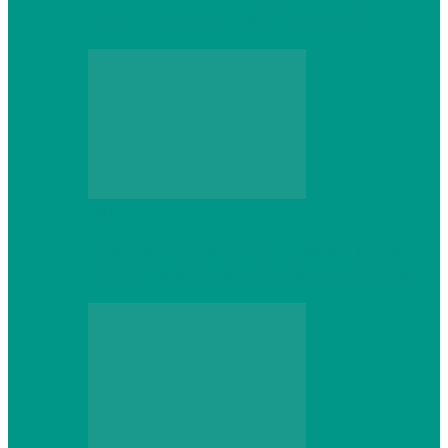
который не сдастся на первом же…
Web
Что школьник получит после курсов
Python: реальные навыки и проекты