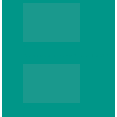
Web
Gracex отзывы: счета Standard и VIP
Web
Шутеры 2026: как собрать ПК,