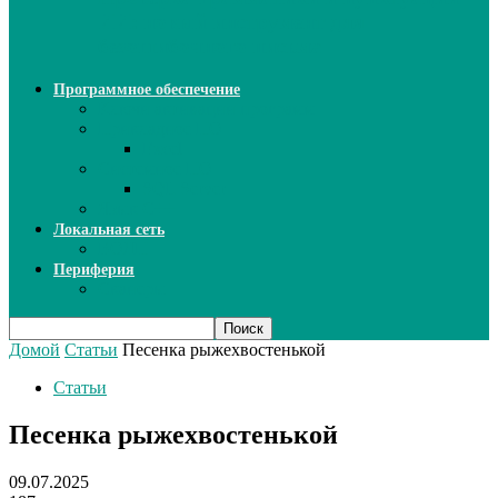
ИИ: новый инструмент для
безошибочного письма
Программное обеспечение
Ключи активации программ
Прикладное ПО
Excel
Системное ПО
SQL Server
Язык C++
Локальная сеть
ВОЛП
Периферия
Сканеры
Домой
Статьи
Песенка рыжехвостенькой
Статьи
Песенка рыжехвостенькой
09.07.2025