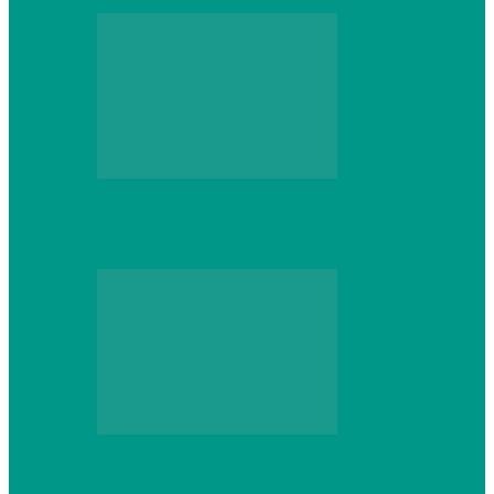
Web
Gracex отзывы: счета Standard и VIP
Web
Шутеры 2026: как собрать ПК,