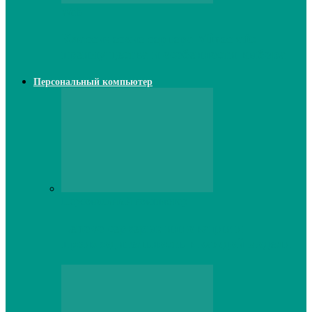
Web
Классические сервера Minecraft:
преимущества и особенности выбора
Персональный компьютер
Персональный компьютер
Lenovo серверы: инновации и
производительность в каждой модели