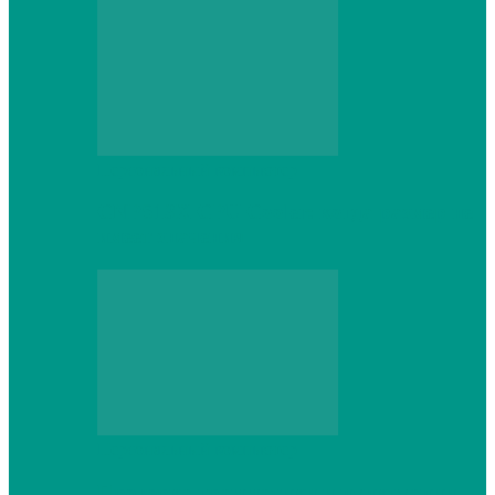
Персональный компьютер
CNPS13X CPU Cooler: когда размер не
имеет значения
Персональный компьютер
Проверка грамматики и пунктуации