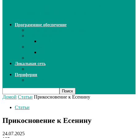
ИИ: новый инструмент для
безошибочного письма
Программное обеспечение
Ключи активации программ
Прикладное ПО
Excel
Системное ПО
SQL Server
Язык C++
Локальная сеть
ВОЛП
Периферия
Сканеры
Домой
Статьи
Прикосновение к Есенину
Статьи
Прикосновение к Есенину
24.07.2025