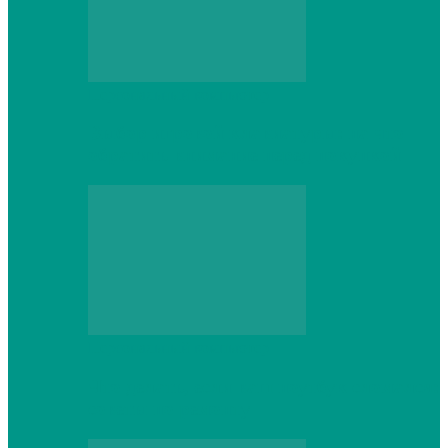
Персональный компьютер
Выбор игровой клавиатуры: на что
обратить внимание перед покупкой
Персональный компьютер
Что делать, если ваш ноутбук сломался:
советы по ремонту