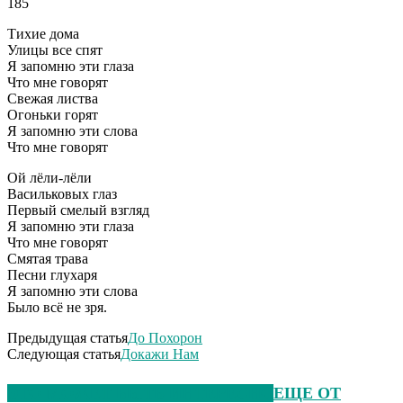
185
Тихие дома
Улицы все спят
Я запомню эти глаза
Что мне говорят
Свежая листва
Огоньки горят
Я запомню эти слова
Что мне говорят
Ой лёли-лёли
Васильковых глаз
Первый смелый взгляд
Я запомню эти глаза
Что мне говорят
Смятая трава
Песни глухаря
Я запомню эти слова
Было всё не зря.
Предыдущая статья
До Похорон
Следующая статья
Докажи Нам
ЭТО МОЖЕТ БЫТЬ ИНТЕРЕСНО
ЕЩЕ ОТ