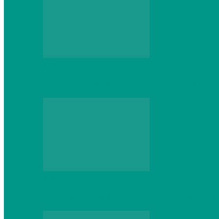
Web
Gracex отзывы: счета Standard и VIP
Web
Шутеры 2026: как собрать ПК, который 