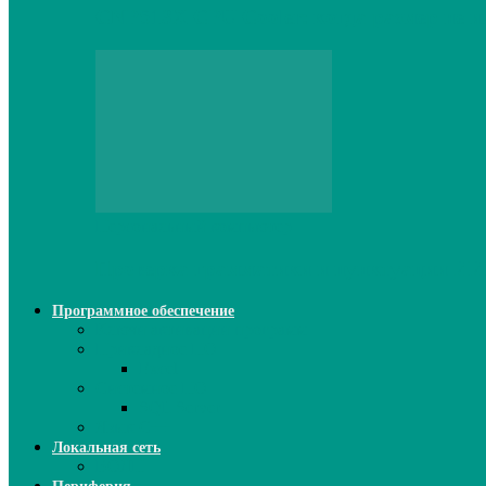
CNPS13X CPU Cooler: когда размер не и
Персональный компьютер
Проверка грамматики и пунктуации ИИ:
Программное обеспечение
Ключи активации программ
Прикладное ПО
Excel
Системное ПО
SQL Server
Язык C++
Локальная сеть
ВОЛП