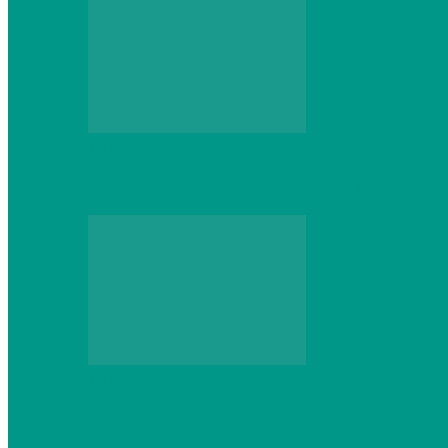
Web
Что школьник получит после курсов Py
Web
Классические сервера Minecraft: преиму