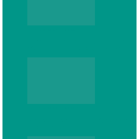
Персональный компьютер
Выбор игровой клавиатуры: на что
обратить внимание перед покупкой
Персональный компьютер
Что делать, если ваш ноутбук сломался:
советы по ремонту