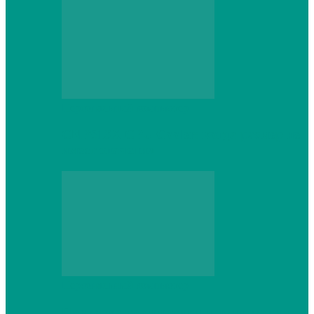
Персональный компьютер
CNPS13X CPU Cooler: когда размер не
имеет значения
Персональный компьютер
Проверка грамматики и пунктуации