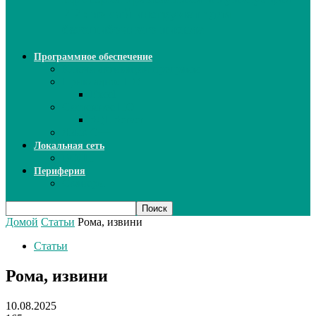
ИИ: новый инструмент для
безошибочного письма
Программное обеспечение
Ключи активации программ
Прикладное ПО
Excel
Системное ПО
SQL Server
Язык C++
Локальная сеть
ВОЛП
Периферия
Сканеры
Домой
Статьи
Рома, извини
Статьи
Рома, извини
10.08.2025