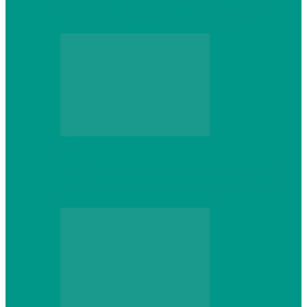
который не сдастся на первом же…
Web
Что школьник получит после курсов
Python: реальные навыки и проекты