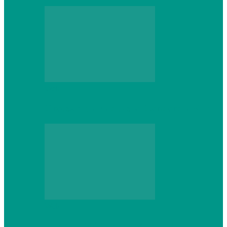
Web
Gracex отзывы: счета Standard и VIP
Web
Шутеры 2026: как собрать ПК,