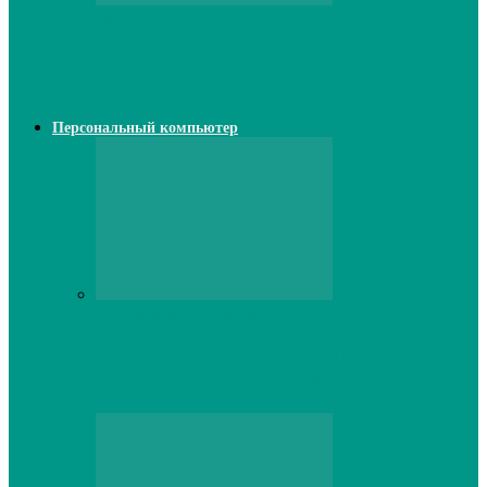
Web
Классические сервера Minecraft:
преимущества и особенности выбора
Персональный компьютер
Персональный компьютер
Lenovo серверы: инновации и
производительность в каждой модели