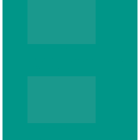
Персональный компьютер
CNPS13X CPU Cooler: когда размер не
имеет значения
Персональный компьютер
Проверка грамматики и пунктуации