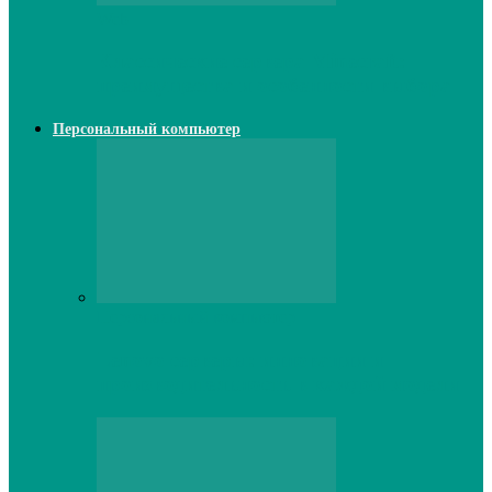
Web
Классические сервера Minecraft:
преимущества и особенности выбора
Персональный компьютер
Персональный компьютер
Lenovo серверы: инновации и
производительность в каждой модели