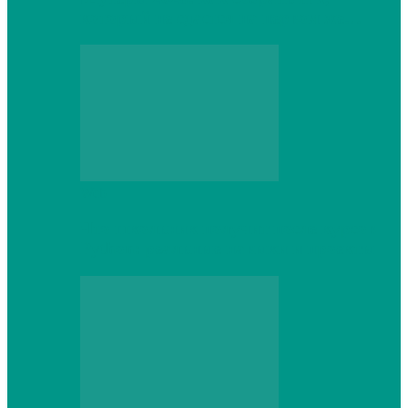
который не сдастся на первом же…
Web
Что школьник получит после курсов
Python: реальные навыки и проекты