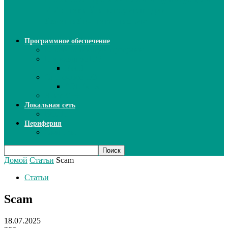
ИИ: новый инструмент для
безошибочного письма
Программное обеспечение
Ключи активации программ
Прикладное ПО
Excel
Системное ПО
SQL Server
Язык C++
Локальная сеть
ВОЛП
Периферия
Сканеры
Домой
Статьи
Scam
Статьи
Scam
18.07.2025