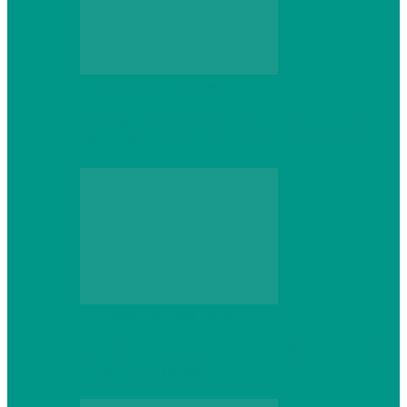
Персональный компьютер
Выбор игровой клавиатуры: на что
обратить внимание перед покупкой
Персональный компьютер
Что делать, если ваш ноутбук сломался:
советы по ремонту