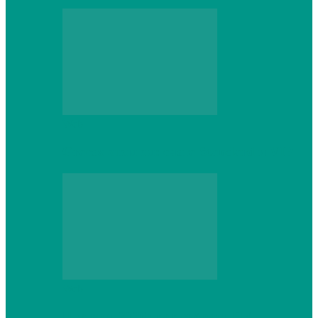
Web
Gracex отзывы: счета Standard и VIP
Web
Шутеры 2026: как собрать ПК,