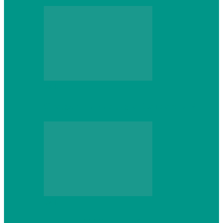
Web
Gracex отзывы: счета Standard и VIP
Web
Шутеры 2026: как собрать ПК,