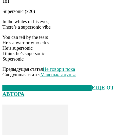
181
Supersonic (x26)
In the whites of his eyes,
There’s a supersonic vibe
You can tell by the tears
He’s a warrior who cries
He’s supersonic
I think he’s supersonic
Supersonic
Предыдущая статья
Не говори пока
Следующая статья
Маленькая лунья
ЭТО МОЖЕТ БЫТЬ ИНТЕРЕСНО
ЕЩЕ ОТ
АВТОРА