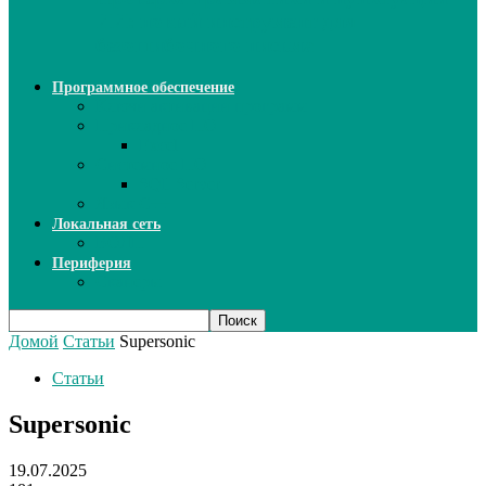
ИИ: новый инструмент для
безошибочного письма
Программное обеспечение
Ключи активации программ
Прикладное ПО
Excel
Системное ПО
SQL Server
Язык C++
Локальная сеть
ВОЛП
Периферия
Сканеры
Домой
Статьи
Supersonic
Статьи
Supersonic
19.07.2025