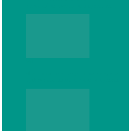
который не сдастся на первом же…
Web
Что школьник получит после курсов
Python: реальные навыки и проекты