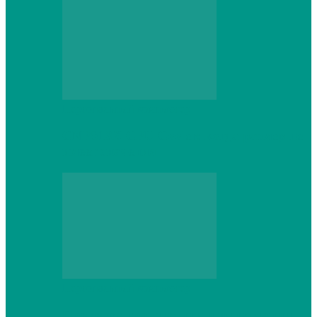
Персональный компьютер
CNPS13X CPU Cooler: когда размер не
имеет значения
Персональный компьютер
Проверка грамматики и пунктуации