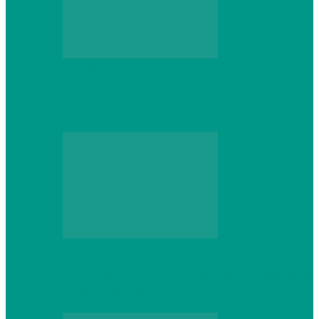
Персональный компьютер
Выбор игровой клавиатуры: на что
обратить внимание перед покупкой
Персональный компьютер
Что делать, если ваш ноутбук сломался:
советы по ремонту