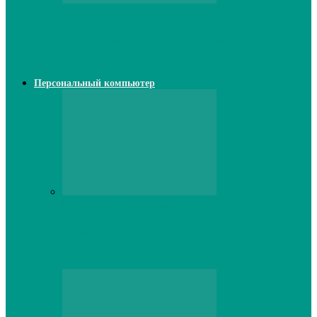
Web
Классические сервера Minecraft:
преимущества и особенности выбора
Персональный компьютер
Персональный компьютер
Lenovo серверы: инновации и
производительность в каждой модели