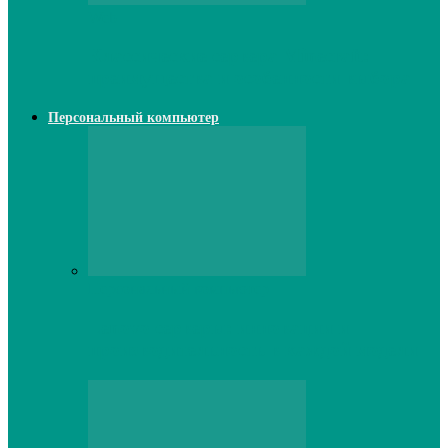
Web
Классические сервера Minecraft:
преимущества и особенности выбора
Персональный компьютер
Персональный компьютер
Lenovo серверы: инновации и
производительность в каждой модели