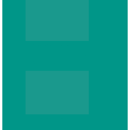
Персональный компьютер
CNPS13X CPU Cooler: когда размер не
имеет значения
Персональный компьютер
Проверка грамматики и пунктуации