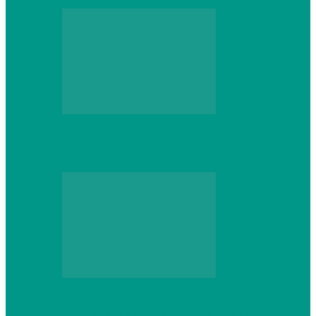
Web
Gracex отзывы: счета Standard и VIP
Web
Шутеры 2026: как собрать ПК,