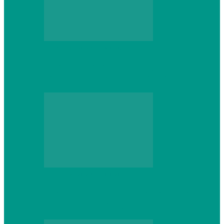
Персональный компьютер
Выбор игровой клавиатуры: на что
обратить внимание перед покупкой
Персональный компьютер
Что делать, если ваш ноутбук сломался:
советы по ремонту