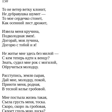
150
То не ветер ветку клонит,
Не дубравушка шумит —
То мое сердечко стонет,
Как осенний лист дрожит,
Извела меня кручина,
Подколодная змея!.
Догорай, моя лучина,
Догорю с тобой и я!
Не житье мне здесь без милой —
С кем теперь идти к венцу?
Знать, судил мне рок с могилой,
Обручиться молодцу.
Расступись, земля сырая,
Дай мне, молодцу, покой,
Приюти меня, родная,
В тесной келье гробовой.
Мне постыла жизнь такая,
Съела грусть меня, тоска.
Скоро, скоро ль гробовая,
Скроет грудь мою доска?