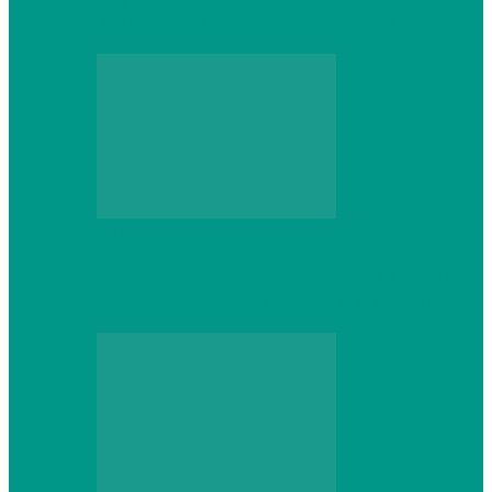
который не сдастся на первом же…
Web
Что школьник получит после курсов
Python: реальные навыки и проекты