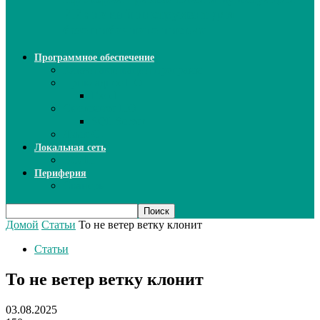
ИИ: новый инструмент для
безошибочного письма
Программное обеспечение
Ключи активации программ
Прикладное ПО
Excel
Системное ПО
SQL Server
Язык C++
Локальная сеть
ВОЛП
Периферия
Сканеры
Домой
Статьи
То не ветер ветку клонит
Статьи
То не ветер ветку клонит
03.08.2025