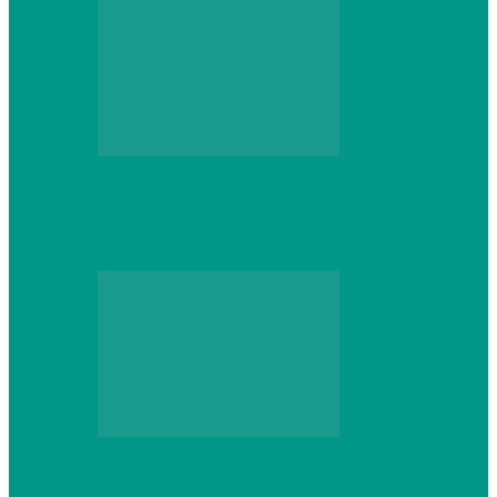
Персональный компьютер
CNPS13X CPU Cooler: когда размер не
имеет значения
Персональный компьютер
Проверка грамматики и пунктуации