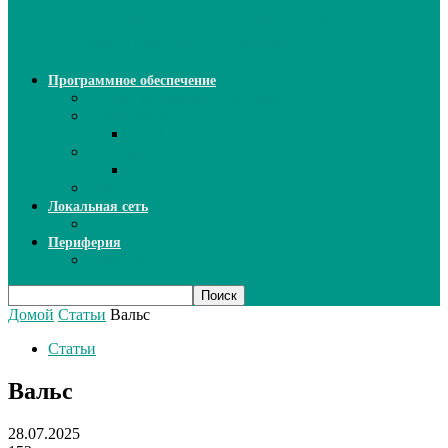
ИИ: новый инструмент для
безошибочного письма
Программное обеспечение
Ключи активации программ
Прикладное ПО
Excel
Системное ПО
SQL Server
Язык C++
Локальная сеть
ВОЛП
Периферия
Сканеры
Домой
Статьи
Вальс
Статьи
Вальс
28.07.2025