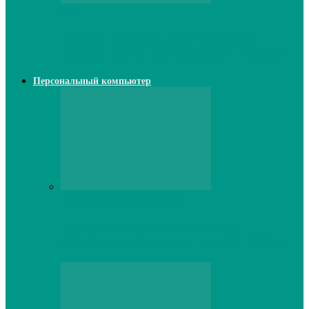
Web
Классические сервера Minecraft:
преимущества и особенности выбора
Персональный компьютер
Персональный компьютер
Lenovo серверы: инновации и
производительность в каждой модели