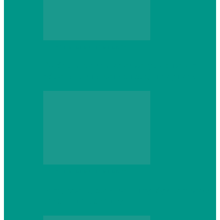
Персональный компьютер
Выбор игровой клавиатуры: на что
обратить внимание перед покупкой
Персональный компьютер
Что делать, если ваш ноутбук сломался:
советы по ремонту