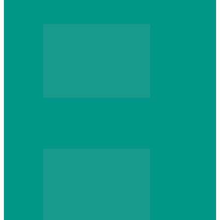
который не сдастся на первом же…
Web
Что школьник получит после курсов
Python: реальные навыки и проекты