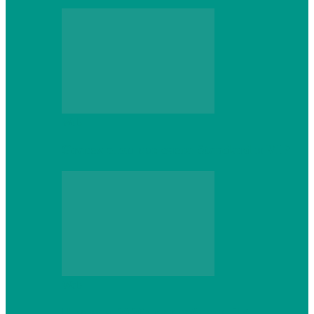
Web
Gracex отзывы: счета Standard и VIP
Web
Шутеры 2026: как собрать ПК,