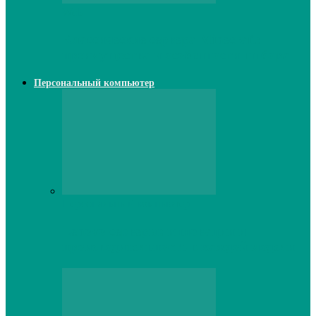
Web
Классические сервера Minecraft:
преимущества и особенности выбора
Персональный компьютер
Персональный компьютер
Lenovo серверы: инновации и
производительность в каждой модели