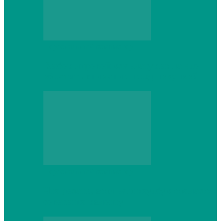
Персональный компьютер
Выбор игровой клавиатуры: на что
обратить внимание перед покупкой
Персональный компьютер
Что делать, если ваш ноутбук сломался:
советы по ремонту