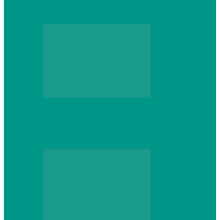
который не сдастся на первом же…
Web
Что школьник получит после курсов
Python: реальные навыки и проекты