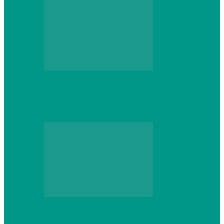
Персональный компьютер
CNPS13X CPU Cooler: когда размер не
имеет значения
Персональный компьютер
Проверка грамматики и пунктуации