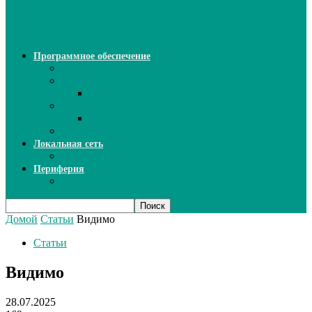
ИИ: новый инструмент для
безошибочного письма
Программное обеспечение
Ключи активации программ
Прикладное ПО
Excel
Системное ПО
SQL Server
Язык C++
Локальная сеть
ВОЛП
Периферия
Сканеры
Домой
Статьи
Видимо
Статьи
Видимо
28.07.2025