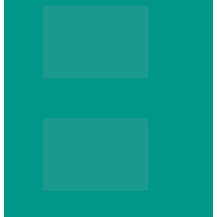
Web
Gracex отзывы: счета Standard и VIP
Web
Шутеры 2026: как собрать ПК,