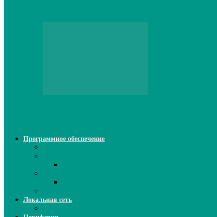
CNPS13X CPU Cooler: когда размер не и
Персональный компьютер
Проверка грамматики и пунктуации ИИ:
Программное обеспечение
Ключи активации программ
Прикладное ПО
Excel
Системное ПО
SQL Server
Язык C++
Локальная сеть
ВОЛП