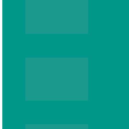
Web
Gracex отзывы: счета Standard и VIP
Web
Шутеры 2026: как собрать ПК, который 