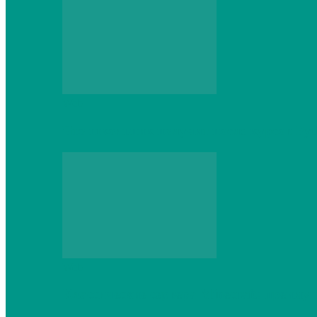
Web
Что школьник получит после курсов Py
Web
Классические сервера Minecraft: преиму