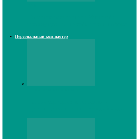
Web
Классические сервера Minecraft:
преимущества и особенности выбора
Персональный компьютер
Персональный компьютер
Lenovo серверы: инновации и
производительность в каждой модели