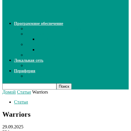
ИИ: новый инструмент для
безошибочного письма
Программное обеспечение
Ключи активации программ
Прикладное ПО
Excel
Системное ПО
SQL Server
Язык C++
Локальная сеть
ВОЛП
Периферия
Сканеры
Домой
Статьи
Warriors
Статьи
Warriors
29.09.2025