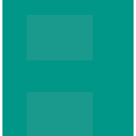
который не сдастся на первом же…
Web
Что школьник получит после курсов
Python: реальные навыки и проекты