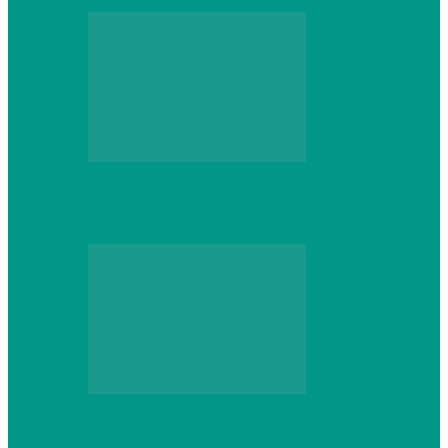
Web
Gracex отзывы: счета Standard и VIP
Web
Шутеры 2026: как собрать ПК,