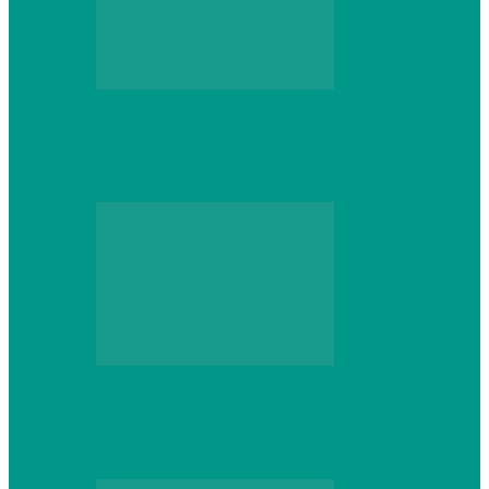
Персональный компьютер
Выбор игровой клавиатуры: на что
обратить внимание перед покупкой
Персональный компьютер
Что делать, если ваш ноутбук сломался:
советы по ремонту