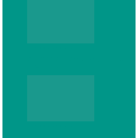
Персональный компьютер
CNPS13X CPU Cooler: когда размер не
имеет значения
Персональный компьютер
Проверка грамматики и пунктуации