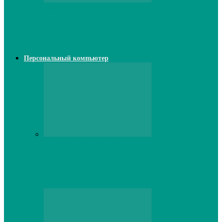
Web
Классические сервера Minecraft:
преимущества и особенности выбора
Персональный компьютер
Персональный компьютер
Lenovo серверы: инновации и
производительность в каждой модели