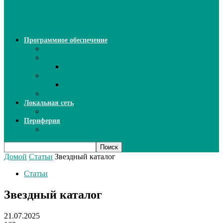
ИИ: новый инструмент для
безошибочного письма
Программное обеспечение
Ключи активации программ
Прикладное ПО
Excel
Системное ПО
SQL Server
Язык C++
Локальная сеть
ВОЛП
Периферия
Сканеры
Домой
Статьи
Звездный каталог
Статьи
Звездный каталог
21.07.2025