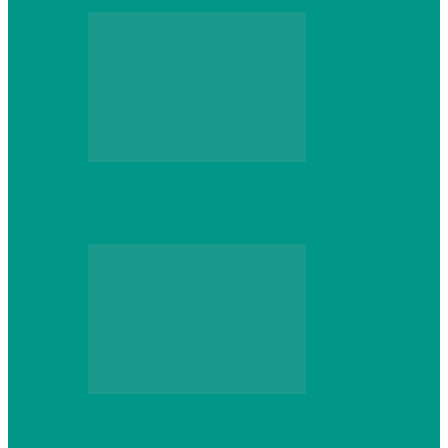
Web
Gracex отзывы: счета Standard и VIP
Web
Шутеры 2026: как собрать ПК,