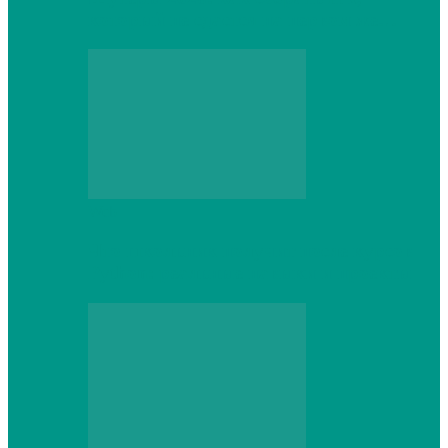
который не сдастся на первом же…
Web
Что школьник получит после курсов
Python: реальные навыки и проекты