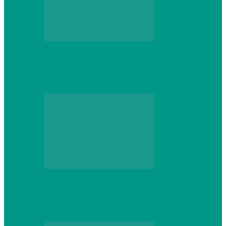
Персональный компьютер
Выбор игровой клавиатуры: на что
обратить внимание перед покупкой
Персональный компьютер
Что делать, если ваш ноутбук сломался:
советы по ремонту