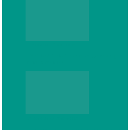
Персональный компьютер
CNPS13X CPU Cooler: когда размер не
имеет значения
Персональный компьютер
Проверка грамматики и пунктуации