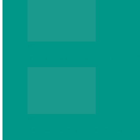
Web
Что школьник получит после курсов Py
Web
Классические сервера Minecraft: преиму