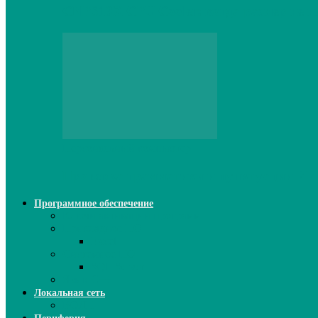
CNPS13X CPU Cooler: когда размер не и
Персональный компьютер
Проверка грамматики и пунктуации ИИ:
Программное обеспечение
Ключи активации программ
Прикладное ПО
Excel
Системное ПО
SQL Server
Язык C++
Локальная сеть
ВОЛП