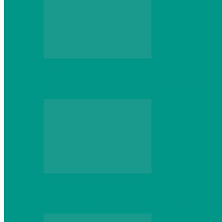
Web
Gracex отзывы: счета Standard и VIP
Web
Шутеры 2026: как собрать ПК, который 