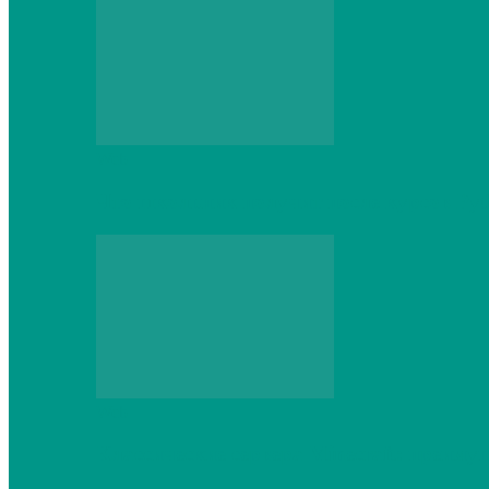
Web
Что школьник получит после курсов Py
Web
Классические сервера Minecraft: преиму