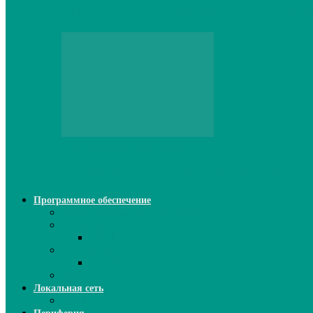
CNPS13X CPU Cooler: когда размер не и
Персональный компьютер
Проверка грамматики и пунктуации ИИ:
Программное обеспечение
Ключи активации программ
Прикладное ПО
Excel
Системное ПО
SQL Server
Язык C++
Локальная сеть
ВОЛП