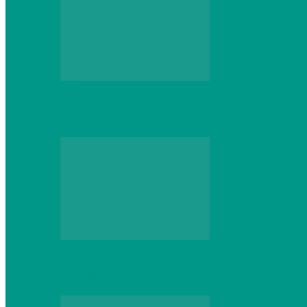
Web
Gracex отзывы: счета Standard и VIP
Web
Шутеры 2026: как собрать ПК, который 