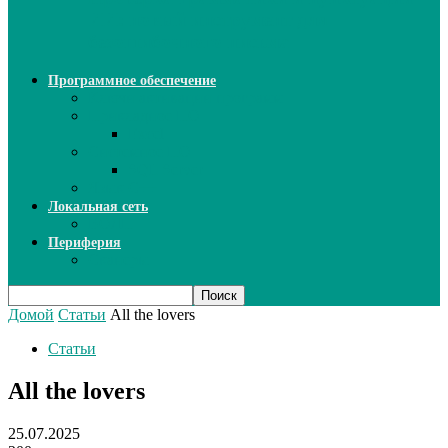
ИИ: новый инструмент для
безошибочного письма
Программное обеспечение
Ключи активации программ
Прикладное ПО
Excel
Системное ПО
SQL Server
Язык C++
Локальная сеть
ВОЛП
Периферия
Сканеры
Домой
Статьи
All the lovers
Статьи
All the lovers
25.07.2025