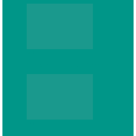
Web
Gracex отзывы: счета Standard и VIP
Web
Шутеры 2026: как собрать ПК,