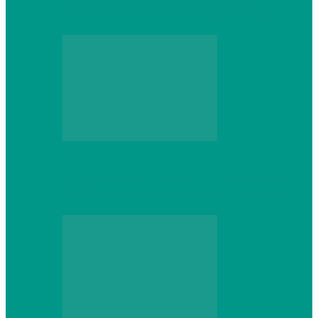
который не сдастся на первом же…
Web
Что школьник получит после курсов
Python: реальные навыки и проекты