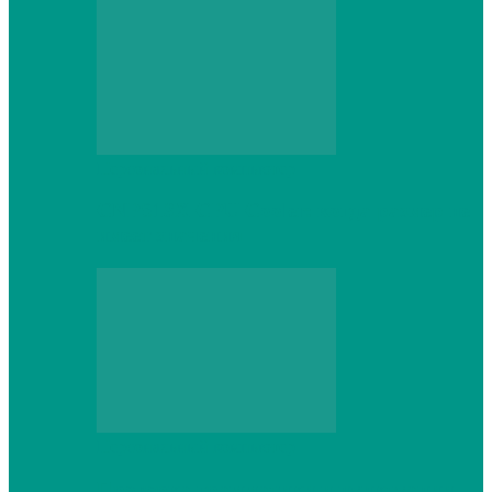
Персональный компьютер
CNPS13X CPU Cooler: когда размер не
имеет значения
Персональный компьютер
Проверка грамматики и пунктуации