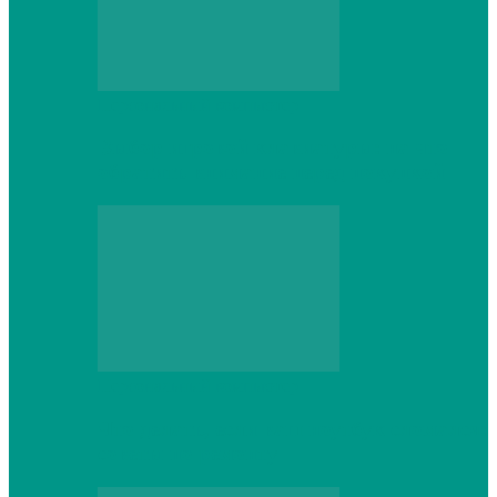
Персональный компьютер
Выбор игровой клавиатуры: на что
обратить внимание перед покупкой
Персональный компьютер
Что делать, если ваш ноутбук сломался:
советы по ремонту