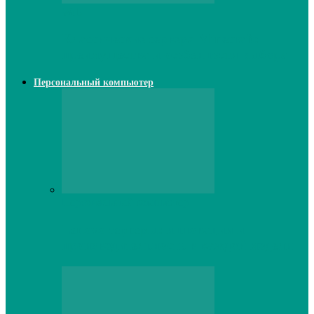
Web
Классические сервера Minecraft:
преимущества и особенности выбора
Персональный компьютер
Персональный компьютер
Lenovo серверы: инновации и
производительность в каждой модели