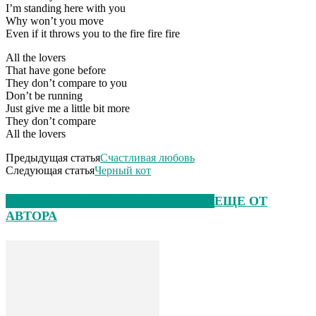
I’m standing here with you
Why won’t you move
Even if it throws you to the fire fire fire
All the lovers
That have gone before
They don’t compare to you
Don’t be running
Just give me a little bit more
They don’t compare
All the lovers
Предыдущая статья
Счастливая любовь
Следующая статья
Черный кот
ЭТО МОЖЕТ БЫТЬ ИНТЕРЕСНО
ЕЩЕ ОТ
АВТОРА